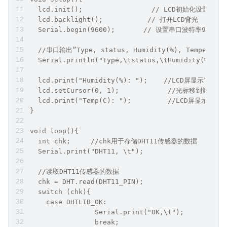
  lcd.init();                 // LCD初始化设置
  lcd.backlight();           // 打开LCD背光
  Serial.begin(9600);       // 设置串口波特率9600
  //串口输出”Type, status, Humidity(%), Temperatur
  Serial.println("Type,\tstatus,\tHumidity(%),\t
  lcd.print("Humidity(%): ");    //LCD屏显示” Humi
  lcd.setCursor(0, 1);            //光标移到第2
  lcd.print("Temp(C): ");         //LCD屏显示”Tem
}
void loop(){
  int chk;     //chk用于存储DHT11传感器的数据
  Serial.print("DHT11, \t");     
  //读取DHT11传感器的数据
  chk = DHT.read(DHT11_PIN);    
  switch (chk){    
    case DHTLIB_OK:  
                Serial.print("OK,\t"); 
                break;