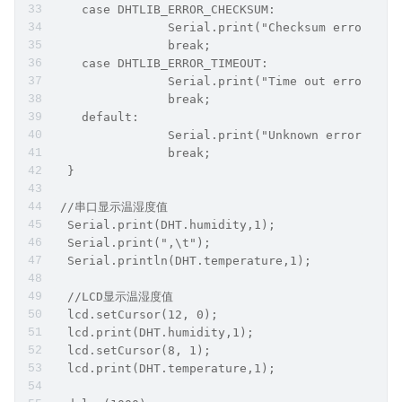
    case DHTLIB_ERROR_CHECKSUM: 
                Serial.print("Checksum error,\t"
                break;
    case DHTLIB_ERROR_TIMEOUT: 
                Serial.print("Time out error,\t"
                break;
    default: 
                Serial.print("Unknown error,\t")
                break;
  }
 //串口显示温湿度值
  Serial.print(DHT.humidity,1);
  Serial.print(",\t");
  Serial.println(DHT.temperature,1);
  //LCD显示温湿度值
  lcd.setCursor(12, 0);
  lcd.print(DHT.humidity,1);
  lcd.setCursor(8, 1);
  lcd.print(DHT.temperature,1);