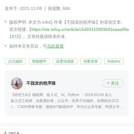
发布于: 2021-12-08
阅读数: 684
版权声明: 本文为 InfoQ 作者【不脱发的程序猿】的原创文章。
原文链接:【
https://xie.infoq.cn/article/c5d59110993b91eaaa66e
1272
】。文章转载请联系作者。
如对本文有异议，可
点此反馈
少儿编程
智能硬件
温度传感器
创客开发
Arduino
不脱发的程序猿
关注

【研究方向】物联网、嵌入式、AI、Python
2018-02-09 加入
嵌入式工程师，创客爱好者，公众号：美男子玩编程，全网粉丝10万
+。 CSDN博客专家、微软IoT领域MVP、华为云云享专家、阿里云专家
博主、知乎认证科学技术领域答主。