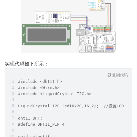
​实现代码如下所示：
复制代码
#include <dht11.h>   
#include <Wire.h>
#include <LiquidCrystal_I2C.h>
LiquidCrystal_I2C lcd(0x20,16,2);  //设置LC
dht11 DHT;
#define DHT11_PIN 4
void setup(){