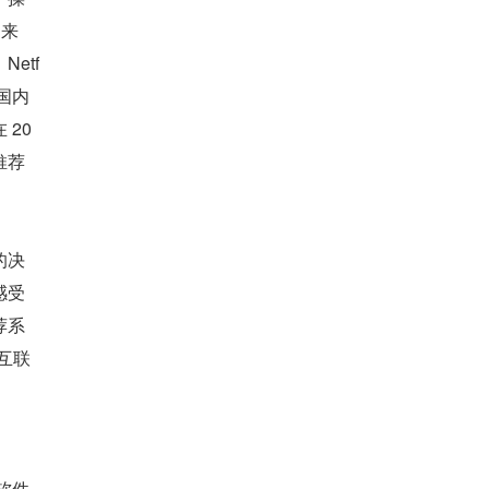
出来
etf
国内
20
推荐
的决
感受
荐系
互联
软件