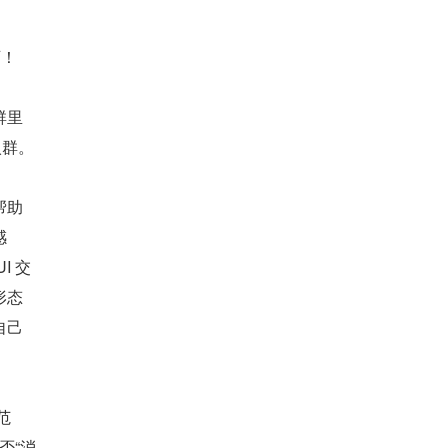
可！
群里
入群。
帮助
感
I 交
形态
自己
范
否“消