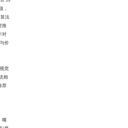
值，
)算法
对推
年对
用与价
的视觉
统相
推荐
、嘴