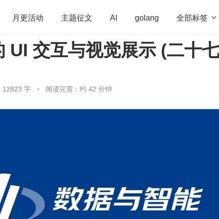
全部标签

月更活动
主题征文
AI
golang
 UI 交互与视觉展示 (二十七
penHarmony
算法
学习方法
Web3.0
高
程序员
运维
深度思考
低代码
redis
2823 字
阅读完需：约 42 分钟