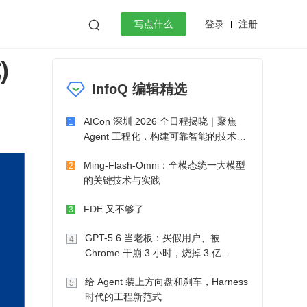
登录
注册

写点什么
)
效工作
数据库
Python
音视频
InfoQ 编辑精选
golang
微服务架构
flutter
AICon 深圳 2026 全日程揭晓｜聚焦
1
Agent 工程化，构建可靠智能的技术路
径
Ming-Flash-Omni：全模态统一大模型
2
的关键技术与实践
FDE 又不够了
3
GPT-5.6 当老板：买假用户、被
4
Chrome 干崩 3 小时，烧掉 3 亿
Token 收入却为 0
给 Agent 装上方向盘和刹车，Harness
5
时代的工程新范式