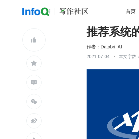
首页
推荐系统的
移动开发
Java
开源
架构
O

前端
AI
大数据
团队管理
作者：
Databri_AI
查看更多
2021-07-04
本文字数：1




