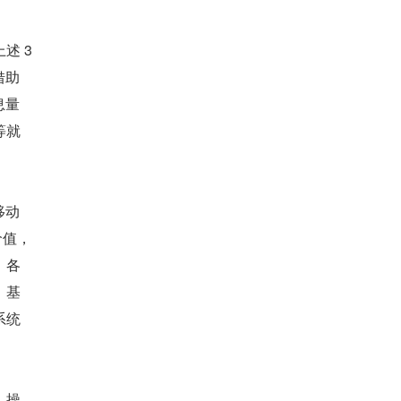
 3 
借助
息量
等就
移动
价值，
、各
，基
系统
，操