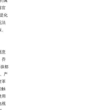
)属
器官
的是化
无法
板、
愿意
，乔
小孩都
济、产
变革
的触
使用
电视