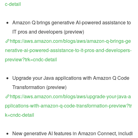
c-detail
Amazon Q brings generative AI-powered assistance to 
IT pros and developers (preview)
https://aws.amazon.com/blogs/aws/amazon-q-brings-ge
nerative-ai-powered-assistance-to-it-pros-and-developers-
preview?trk=cndc-detail
Upgrade your Java applications with Amazon Q Code 
Transformation (preview)
https://aws.amazon.com/blogs/aws/upgrade-your-java-a
pplications-with-amazon-q-code-transformation-preview?tr
k=cndc-detail
New generative AI features in Amazon Connect, includi