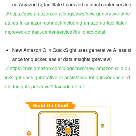
ng Amazon Q, facilitate improved contact center service
https://aws.amazon.com/blogs/aws/new-generative-ai-fe
atures-in-amazon-connect-including-amazon-q-facilitate-i
mproved-contact-center-service?trk=cndc-detail
New Amazon Q in QuickSight uses generative AI assist
ance for quicker, easier data insights (preview)
https://aws.amazon.com/blogs/aws/new-amazon-q-in-qu
icksight-uses-generative-ai-assistance-for-quicker-easier-d
ata-insights-preview/?trk=cndc-detail