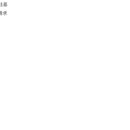
硅基
请求