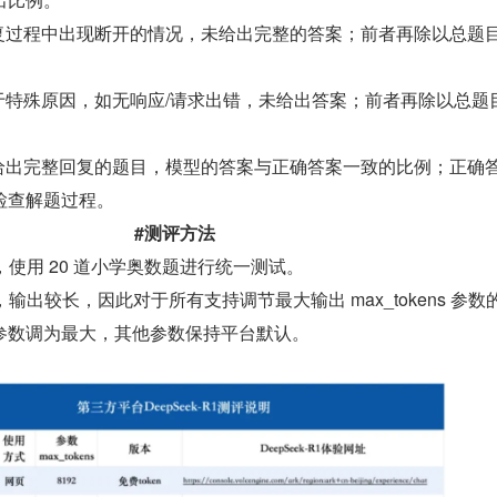
复过程中出现断开的情况，未给出完整的答案；前者再除以总题
于特殊原因，如无响应/请求出错，未给出答案；前者再除以总题
给出完整回复的题目，模型的答案与正确答案一致的比例；正确
检查解题过程。
#测评方法
，使用 20 道小学奥数题进行统一测试。
，输出较长，因此对于所有支持调节最大输出 max_tokens 参数
参数调为最大，其他参数保持平台默认。