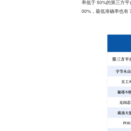
率低于 50%的第三方平
00%，最低准确率也有 