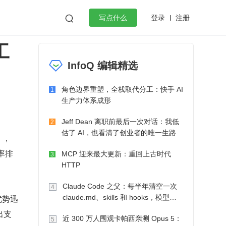
登录
注册

写点什么
工
效工作
数据库
Python
音视频
InfoQ 编辑精选
golang
微服务架构
flutter
角色边界重塑，全栈取代分工：快手 AI
1
生产力体系成形
Jeff Dean 离职前最后一次对话：我低
2
估了 AI，也看清了创业者的唯一生路
》，
率排
MCP 迎来最大更新：重回上古时代
3
HTTP
Claude Code 之父：每半年清空一次
4
优势迅
claude.md、skills 和 hooks，模型自
己会想办法
出支
近 300 万人围观卡帕西亲测 Opus 5：
5