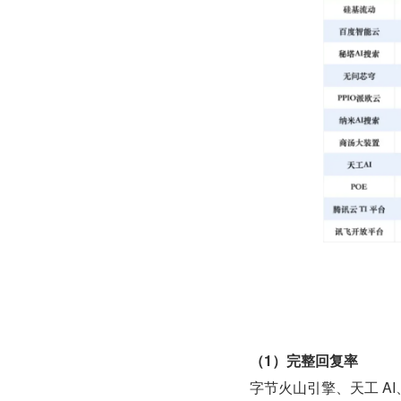
（1）完整回复率
字节火山引擎、天工 AI