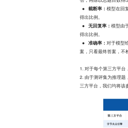
  ●   截断率：
模型在回
得出比例。
  ●   无回复率：
模型由
得出比例。
  ●   准确率：
对于模型
案，只看最终答案，不
1. 对于每个第三方平台
2. 由于测评集为推理题
三方平台，我们均将该