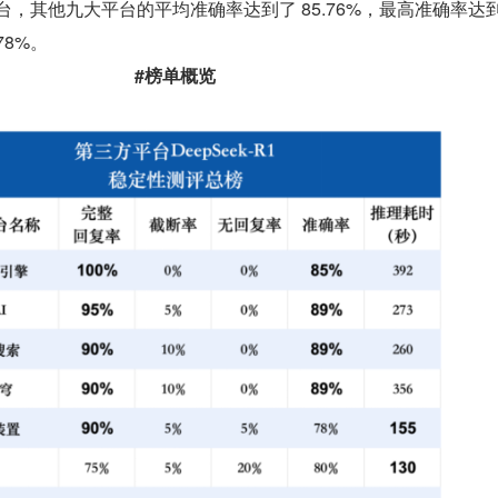
台，其他九大平台的平均准确率达到了 85.76%，最高准确率达到
78%。
#榜单概览