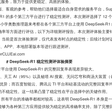
1 的优化服务，致力于提供更稳定、高效的体验。
、客观的参考，帮助他们选择最适合自身需求的服务平台，Supe
eek-R1 的多个第三方平台进行了稳定性测评。本次测评选择了 12 
创小学奥数推理题来考察在各个第三方平台上使用 DeepSeek-R1
确率等方面进行评估，以下为详细测评报告。本次测评体验主要
；当前是首次体验测评，仅代表发布时点的稳定性；后续计划对
I、APP、本地部署版本等进行跟进测评。
CLUEai.com
# DeepSeek-R1 稳定性测评体验摘要
平台使用 DeepSeek-R1 的完整回复率表现差异较大。
、天工 AI（95%）以及秘塔 AI 搜索、无问芯穹和商汤大装置（各
优异；而百度智能云、腾讯云 TI 平台和硅基流动的完整回复率均
显的不稳定性。这一结果凸显了稳定性在平台选择中的关键作用。
所有平台的准确率都相对较高，这表明 DeepSeek-R1 本身是
能够为各种第三方应用提供较为稳定的高准确率支持。除了完整