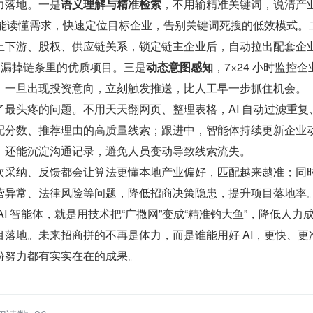
力落地。一是
语义理解与精准检索
，不用输精准关键词，说清产
就能读懂需求，快速定位目标企业，告别关键词死搜的低效模式。
上下游、股权、供应链关系，锁定链主企业后，自动拉出配套企
不漏掉链条里的优质项目。三是
动态意图感知
，7×24 小时监控企
，一旦出现投资意向，立刻触发推送，比人工早一步抓住机会。
最头疼的问题。不用天天翻网页、整理表格，AI 自动过滤重复
配分数、推荐理由的高质量线索；跟进中，智能体持续更新企业
，还能沉淀沟通记录，避免人员变动导致线索流失。
次采纳、反馈都会让算法更懂本地产业偏好，匹配越来越准；同
营异常、法律风险等问题，降低招商决策隐患，提升项目落地率
AI 智能体，就是用技术把“广撒网”变成“精准钓大鱼”，降低人力
落地。未来招商拼的不再是体力，而是谁能用好 AI，更快、更
份努力都有实实在在的成果。