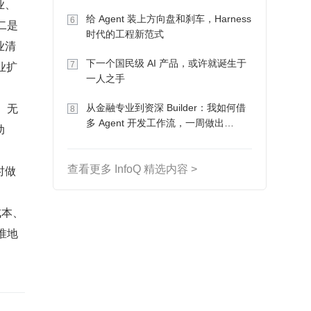
业、
Token 收入却为 0
给 Agent 装上方向盘和刹车，Harness
6
二是
时代的工程新范式
业清
下一个国民级 AI 产品，或许就诞生于
业扩
7
一人之手
、无
从金融专业到资深 Builder：我如何借
8
多 Agent 开发工作流，一周做出
动
MVP、一个月上线
时做
查看更多 InfoQ 精选内容 >
。
成本、
准地