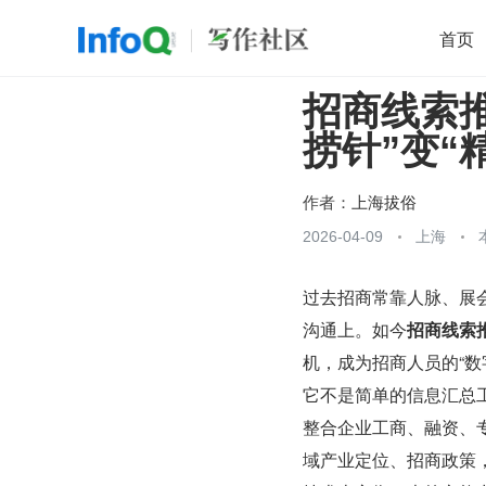
首页
招商线索推
移动开发
Java
开源
架构
O
捞针”变“
前端
AI
大数据
团队管理
查看更多

作者：
上海拔俗
2026-04-09
上海
过去招商常靠人脉、展
沟通上。如今
招商线索推
机，成为招商人员的“数
它不是简单的信息汇总
整合企业工商、融资、
域产业定位、招商政策，