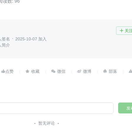
阅读数: 96
关

人签名
2025-10-07 加入
人简介





发
暂无评论