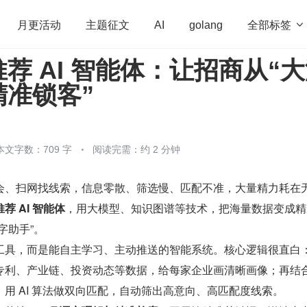
全部标签

月更活动
主题征文
AI
golang
荐 AI 智能体：让招商从“
penHarmony
算法
学习方法
Web3.0
高
精准锁客”
程序员
运维
深度思考
低代码
redis
本文字数：709 字
阅读完需：约 2 分钟
会、扫网找线索，信息零散、筛选慢、匹配不准，大量精力耗在
荐 AI 智能体
，用大模型、知识图谱等技术，把海量数据变成精
字助手”。
工具，而是能自主学习、主动推送的智能系统。核心逻辑很直白
专利、产业链、投资动态等数据，给每家企业画清晰画像；再结
用 AI 算法做双向匹配，自动筛出高意向、高匹配度线索。