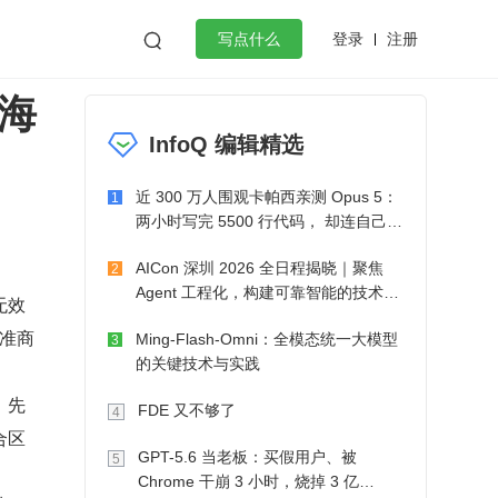
登录
注册

写点什么
大海
效工作
数据库
Python
音视频
InfoQ 编辑精选
golang
微服务架构
flutter
近 300 万人围观卡帕西亲测 Opus 5：
1
两小时写完 5500 行代码， 却连自己写
的游戏都玩不了
AICon 深圳 2026 全日程揭晓｜聚焦
2
Agent 工程化，构建可靠智能的技术路
无效
径
准商
Ming-Flash-Omni：全模态统一大模型
3
的关键技术与实践
：先
FDE 又不够了
4
合区
GPT-5.6 当老板：买假用户、被
5
Chrome 干崩 3 小时，烧掉 3 亿