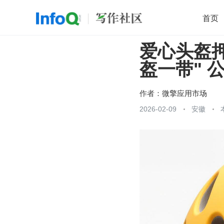
首页
爱心头盔押
移动开发
Java
开源
架构
O
盔一带" 
前端
AI
大数据
团队管理
查看更多

作者：
微擎应用市场
2026-02-09
安徽