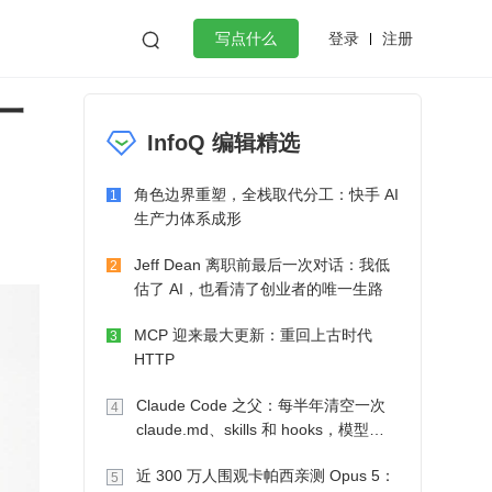
登录
注册

写点什么
一
效工作
数据库
Python
音视频
InfoQ 编辑精选
golang
微服务架构
flutter
角色边界重塑，全栈取代分工：快手 AI
1
生产力体系成形
Jeff Dean 离职前最后一次对话：我低
2
估了 AI，也看清了创业者的唯一生路
MCP 迎来最大更新：重回上古时代
3
HTTP
Claude Code 之父：每半年清空一次
4
claude.md、skills 和 hooks，模型自
己会想办法
近 300 万人围观卡帕西亲测 Opus 5：
5