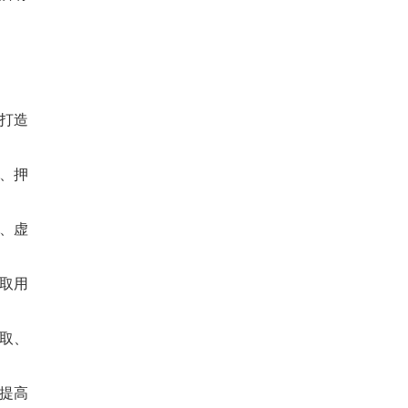
打造
、押
、虚
取用
取、
提高