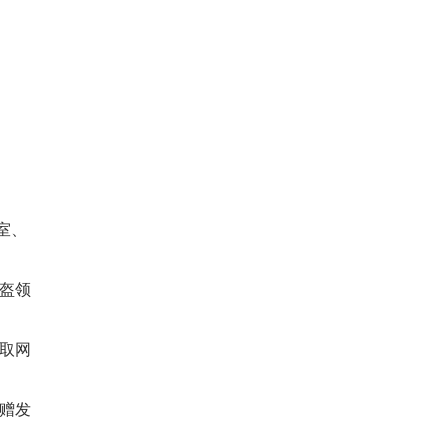
室、
盔领
取网
赠发