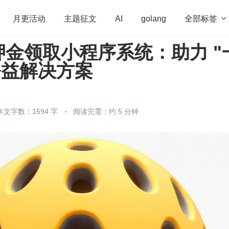
全部标签

月更活动
主题征文
AI
golang
金领取小程序系统：助力 "
penHarmony
算法
学习方法
Web3.0
高
公益解决方案
程序员
运维
深度思考
低代码
redis
本文字数：1594 字
阅读完需：约 5 分钟