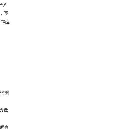
户仅
盔，享
操作流
根据
费低
所有