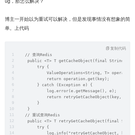
ug，那怎么解决？
博主一开始以为重试可以解决，但是发现事情没有想象的简
单。上代码
复制代码
   // 查询Redis
    public <T> T getCacheObject(final String key
        try {
            ValueOperations<String, T> operation
            return operation.get(key);
        } catch (Exception e) {
            log.error(e.getMessage(), e);
            return retryGetCacheObject(key, 3);
        }
    }
   // 重试查询Redis
    public <T> T retryGetCacheObject(final Strin
        try {
            log.info("retryGetCacheObject, key:{