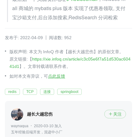
all 商城的 mybatis plus 版本 实现了优惠卷领取, 支付
宝沙箱支付,后台添加搜索,RedisSearch 分词检索
发布于: 2022-04-09
阅读数: 952
版权声明: 本文为 InfoQ 作者【越长大越悲伤】的原创文章。
原文链接:【
https://xie.infoq.cn/article/c3c05e6f7a51d530ac604
41d1
】。文章转载请联系作者。
如对本文有异议，可
点此反馈
redis
TCP
连接
springboot
越长大越悲伤
关注

waynaqua
2020-03-10 加入
五年经验后端开发，混迹中小厂