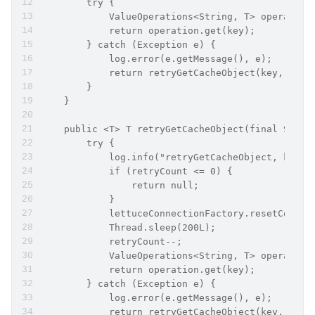
        try {
            ValueOperations<String, T> operation
            return operation.get(key);
        } catch (Exception e) {
            log.error(e.getMessage(), e);
            return retryGetCacheObject(key, 1);
        }
    }
    public <T> T retryGetCacheObject(final Strin
        try {
            log.info("retryGetCacheObject, key:{
            if (retryCount <= 0) {
                return null;
            }
            lettuceConnectionFactory.resetConnec
            Thread.sleep(200L);
            retryCount--;
            ValueOperations<String, T> operation
            return operation.get(key);
        } catch (Exception e) {
            log.error(e.getMessage(), e);
            return retryGetCacheObject(key, retr