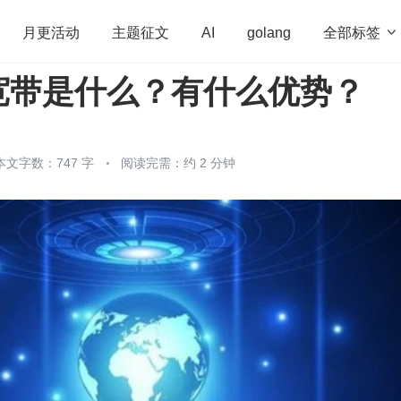
全部标签

月更活动
主题征文
AI
golang
宽带是什么？有什么优势？
penHarmony
算法
学习方法
Web3.0
高
程序员
运维
深度思考
低代码
redis
本文字数：747 字
阅读完需：约 2 分钟