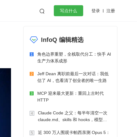
登录
注册

写点什么
效工作
数据库
Python
音视频
InfoQ 编辑精选
golang
微服务架构
flutter
角色边界重塑，全栈取代分工：快手 AI
1
生产力体系成形
Jeff Dean 离职前最后一次对话：我低
2
估了 AI，也看清了创业者的唯一生路
MCP 迎来最大更新：重回上古时代
3
HTTP
Claude Code 之父：每半年清空一次
4
claude.md、skills 和 hooks，模型自
己会想办法
近 300 万人围观卡帕西亲测 Opus 5：
5