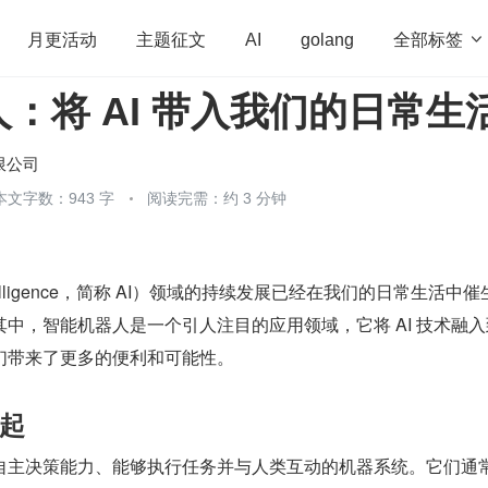
全部标签

月更活动
主题征文
AI
golang
：将 AI 带入我们的日常生
penHarmony
算法
学习方法
Web3.0
高
程序员
运维
深度思考
低代码
redis
限公司
本文字数：943 字
阅读完需：约 3 分钟
！
l Intelligence，简称 AI）领域的持续发展已经在我们的日常生活中
中，智能机器人是一个引人注目的应用领域，它将 AI 技术融入
们带来了更多的便利和可能性。
起
自主决策能力、能够执行任务并与人类互动的机器系统。它们通