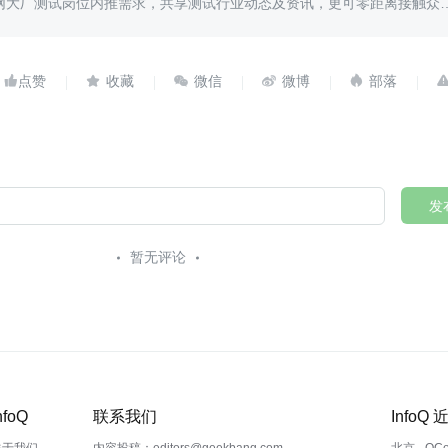
网大厂测试岗位内推需求，共享测试行业动态及资讯，更可零距离接触众





发
暂无评论
nfoQ
联系我们
InfoQ