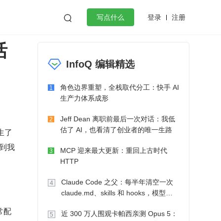
登录
注册

写点什么
活
效工作
数据库
Python
音视频
InfoQ 编辑精选
golang
微服务架构
flutter
角色边界重塑，全栈取代分工：快手 AI
1
生产力体系成形
Jeff Dean 离职前最后一次对话：我低
2
估了 AI，也看清了创业者的唯一生路
催生了
到我
MCP 迎来最大更新：重回上古时代
3
HTTP
Claude Code 之父：每半年清空一次
4
claude.md、skills 和 hooks，模型自
己会想办法
常配
近 300 万人围观卡帕西亲测 Opus 5：
5