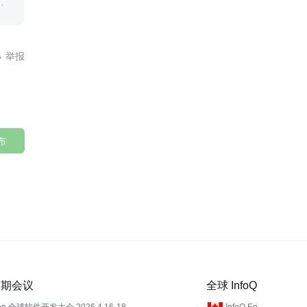
多

布
 近期会议
全球 InfoQ