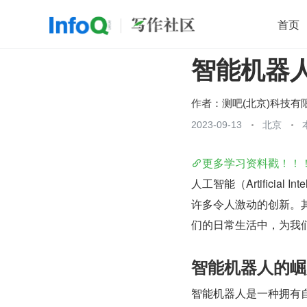
首页
智能机器人
移动开发
Java
开源
架构
O
前端
AI
大数据
团队管理
作者：
测吧(北京)科技有
查看更多
2023-09-13
北京

更多学习资料戳！！
人工智能（Artificia
许多令人激动的创新。其
们的日常生活中，为我
智能机器人的崛
智能机器人是一种拥有