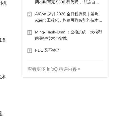
能机
两小时写完 5500 行代码， 却连自己
写的游戏都玩不了
AICon 深圳 2026 全日程揭晓｜聚焦
6
Agent 工程化，构建可靠智能的技术路
径
Ming-Flash-Omni：全模态统一大模型
7
的关键技术与实践
任务
FDE 又不够了
8
查看更多 InfoQ 精选内容 >
免和
题。