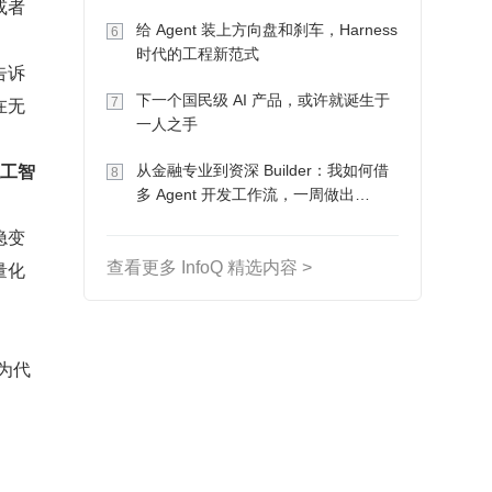
或者
Token 收入却为 0
给 Agent 装上方向盘和刹车，Harness
6
时代的工程新范式
告诉
下一个国民级 AI 产品，或许就诞生于
在无
7
一人之手
人工智
从金融专业到资深 Builder：我如何借
8
多 Agent 开发工作流，一周做出
MVP、一个月上线
隐变
量化
查看更多 InfoQ 精选内容 >
 为代