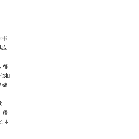
本书
其应
型，都
其他相
基础
发
）、语
成文本