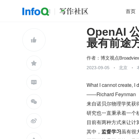
首页
OpenA
移动开发
Java
开源
架构
O

最有前途
前端
AI
大数据
团队管理
查看更多

作者：
博文视点Broadvie

2023-09-05
北京

What I cannot create, I 
——Richard Feynman

来自诺贝尔物理学奖获得
研究也一直秉承着一个

目前有两种方式来让计
其中，
监督学习
虽有很