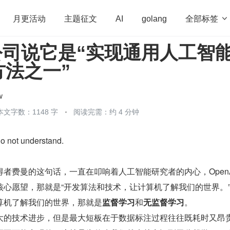
全部标签

月更活动
主题征文
AI
golang
I 公司说它是“实现通用人工智
penHarmony
算法
学习方法
Web3.0
高
方法之一”
程序员
运维
深度思考
低代码
redis
w
本文字数：1148 字
阅读完需：约 4 分钟
do not understand.
者费曼的这句话，一直在叩响着人工智能研究者的内心，OpenA
核心愿望，那就是“开发算法和技术，让计算机了解我们的世界。
算机了解我们的世界，那就是
监督学习
和
无监督学习
。
大的技术进步，但是最大短板在于数据标注过程往往既耗时又昂