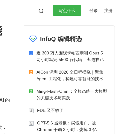
登录
注册

写点什么
能
效工作
数据库
Python
音视频
InfoQ 编辑精选
golang
微服务架构
flutter
近 300 万人围观卡帕西亲测 Opus 5：
1
两小时写完 5500 行代码， 却连自己写
的游戏都玩不了
AICon 深圳 2026 全日程揭晓｜聚焦
2
Agent 工程化，构建可靠智能的技术路
径
Ming-Flash-Omni：全模态统一大模型
3
的关键技术与实践
I 的
”
FDE 又不够了
4
GPT-5.6 当老板：买假用户、被
5
贵，
Chrome 干崩 3 小时，烧掉 3 亿