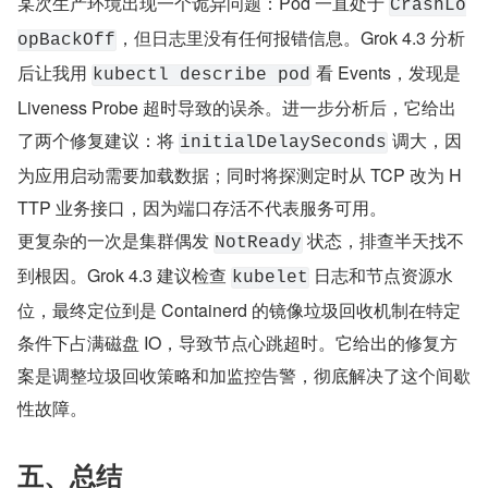
某次生产环境出现一个诡异问题：Pod 一直处于 
CrashLo
，但日志里没有任何报错信息。Grok 4.3 分析
opBackOff
后让我用 
 看 Events，发现是 
kubectl describe pod
Liveness Probe 超时导致的误杀。进一步分析后，它给出
了两个修复建议：将 
 调大，因
initialDelaySeconds
为应用启动需要加载数据；同时将探测定时从 TCP 改为 H
TTP 业务接口，因为端口存活不代表服务可用。
更复杂的一次是集群偶发 
 状态，排查半天找不
NotReady
到根因。Grok 4.3 建议检查 
 日志和节点资源水
kubelet
位，最终定位到是 Containerd 的镜像垃圾回收机制在特定
条件下占满磁盘 IO，导致节点心跳超时。它给出的修复方
案是调整垃圾回收策略和加监控告警，彻底解决了这个间歇
性故障。
五、总结