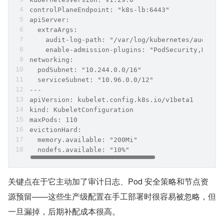
controlPlaneEndpoint: "k8s-lb:6443"
apiServer:
  extraArgs:
    audit-log-path: "/var/log/kubernetes/audit.l
    enable-admission-plugins: "PodSecurity,NodeR
networking:
  podSubnet: "10.244.0.0/16"
  serviceSubnet: "10.96.0.0/12"
---
apiVersion: kubelet.config.k8s.io/v1beta1
kind: KubeletConfiguration
maxPods: 110
evictionHard:
  memory.available: "200Mi"
  nodefs.available: "10%"
关键点在于它主动加了审计日志、Pod 安全策略和节点资
源预留——这些生产级配置在手工部署时很容易被忽略，但
一旦漏掉，后期补配成本很高。