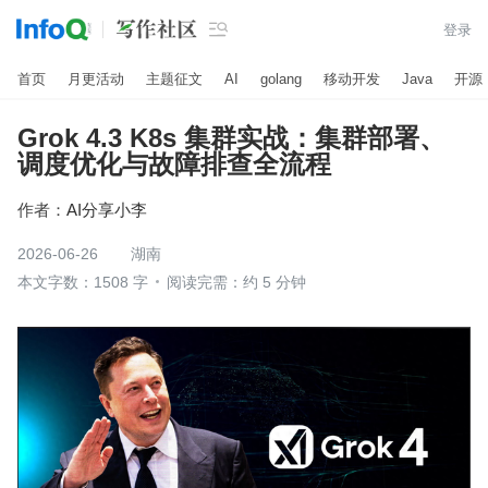

登录
首页
月更活动
主题征文
AI
golang
移动开发
Java
开源
Grok 4.3 K8s 集群实战：集群部署、
调度优化与故障排查全流程
作者：
AI分享小李
2026-06-26
湖南
本文字数：1508 字
阅读完需：约 5 分钟