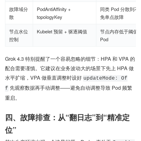
故障域分
PodAntiAffinity +
同类 Pod 分散到
散
topologyKey
免单点故障
节点水位
Kubelet 预留 + 驱逐阈值
节点内存低于阈值
控制
Pod
Grok 4.3 特别提醒了一个容易忽略的细节：HPA 和 VPA 的
配合需要谨慎。它建议在业务波动大的场景下先上 HPA 做
水平扩缩，VPA 做垂直调整时设好 
updateMode: Of
 先观察数据再手动调整——避免自动调整导致 Pod 频繁
f
重启。
四、故障排查：从“翻日志”到“精准定
位”