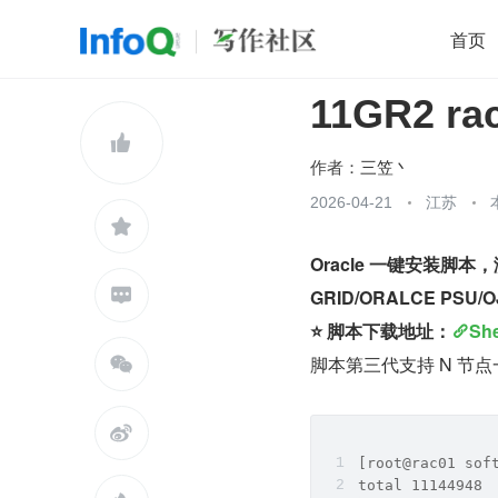
首页
11GR2 
移动开发
Java
开源
架构
O

前端
AI
大数据
团队管理
作者：
三笠丶
查看更多
2026-04-21
江苏


Oracle 一键安装脚

GRID/ORALCE PS
⭐️ 脚本下载地址：
Sh
脚本第三代支持 N 节


[root@rac01 sof
total 11144948