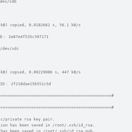
/sdb                                                  
 kB) copied, 0.0182662 s, 56.1 kB/s
2e87e4f535c397171                                    
v/sdc                                                 
 kB) copied, 0.00229086 s, 447 kB/s
 2f218dae15b551c5d                                   
================================================#       
                                                     
================================================#       
ic/private rsa key pair.
tion has been saved in /root/.ssh/id_rsa.
 has been saved in /root/.ssh/id_rsa.pub.