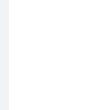
                                
                            
                                 
                             
                                                        
                          
                                                        