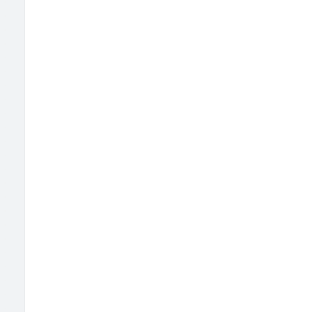
                      
                       
                                                        
                       
                                                        
                                                        
                                       
                                                        