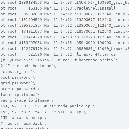
oot root 2889184573 Mar 11 14:13 LINUX.X64_193000_grid_h
oot root     163165 Mar 11 14:23 OracleShellInstall
oot root 1395582860 Mar 11 14:12 p13390677_112040_Linux-
oot root 1151304589 Mar 11 14:12 p13390677_112040_Linux-
oot root 1205251894 Mar 11 14:12 p13390677_112040_Linux-
oot root  174911877 Mar 11 14:12 p18370031_112040_Linux-
oot root 1319414278 Mar 11 14:13 p31718723_112040_Linux-
oot root 3153297056 Mar 11 14:15 p35940989_190000_Linux-
oot root  122976179 Mar 11 14:12 p6880880_112000_Linux-x
oot root     321590 Mar 11 14:12 rlwrap-0.44.tar.gz
t]# ./OracleShellInstall -n rac `# hostname prefix`\
02 `# rac node hostname`\
# cluster_name`\
 root password`\
 grid password`\
 oracle password`\
 local ip ifname`\
 rac private ip ifname`\
.151,192.168.6.152 `# rac node public ip`\
.153,192.168.6.154 `# rac virtual ip`\
.155 `# rac scan ip`\
`# rac ocr asm disk`\