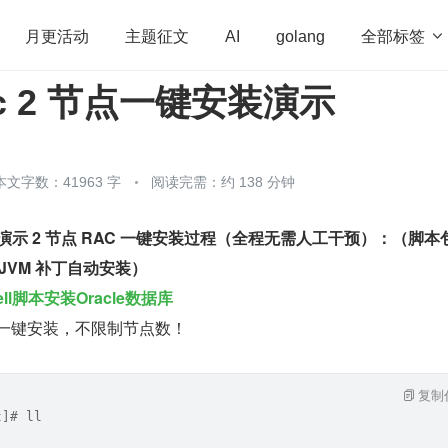
全部标签

月更活动
主题征文
AI
golang
rac 2 节点一键安装演示
penHarmony
算法
学习方法
Web3.0
高
程序员
运维
深度思考
低代码
redis
本文字数：41963 字
阅读完需：约 138 分钟
本，演示 2 节点 RAC 一键安装过程（全程无需人工干预）：（脚本包
U/OJVM 补丁自动安装）
ell脚本安装Oracle数据库
点一键安装，不限制节点数！
复制
t]# ll