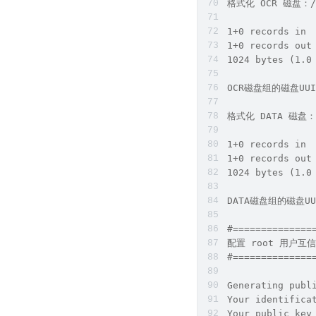
格式化 OCR 磁盘：/dev
1+0 records in
1+0 records out
1024 bytes (1.0
OCR磁盘组的磁盘UUID： 
格式化 DATA 磁盘：/de
1+0 records in
1+0 records out
1024 bytes (1.0
DATA磁盘组的磁盘UUID：
#==============
配置 root 用户互信   
#==============
Generating publ
Your identifica
Your public key