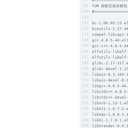
#==============
YUM 静默安装依赖包    
#==============
bc-1.06.95-13.e
binutils-2.27-4
compat-libcap1-
gcc-4.8.5-44.el
gcc-c++-4.8.5-4
elfutils-libelf
elfutils-libelf
glibc-2.17-317.
glibc-devel-2.1
libaio-0.3.109-
libaio-devel-0.
libgcc-4.8.5-44
libstdc++-4.8.5
libstdc++-devel
libxcb-1.13-1.e
libX11-1.6.7-2.
libXau-1.0.8-2.
libXi-1.7.9-1.e
libXrender-0.9.