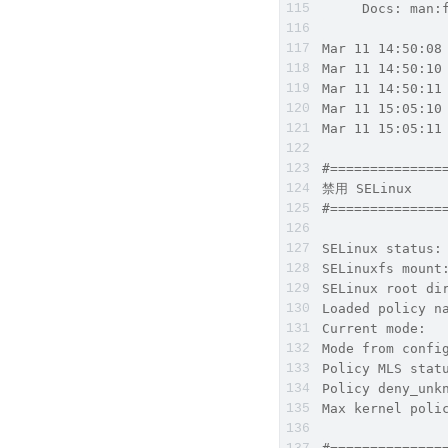
     Docs: man:
Mar 11 14:50:08
Mar 11 14:50:10
Mar 11 14:50:11
Mar 11 15:05:10
Mar 11 15:05:11
#==============
禁用 SELinux     
#==============
SELinux status:
SELinuxfs mount
SELinux root di
Loaded policy n
Current mode:  
Mode from confi
Policy MLS stat
Policy deny_unk
Max kernel poli