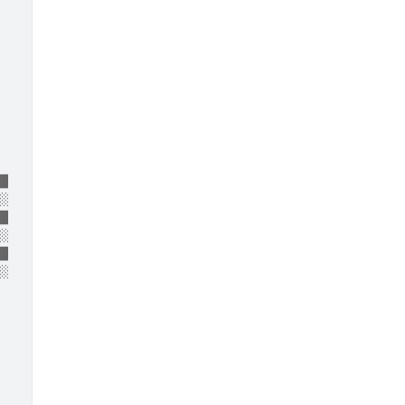
      ██  ██ ██                    ██              ██  █
     ░██ ░██░██                   ░██             ░██ ░█
███  ░██ ░██░██ ███████   ██████ ██████  ██████   ░██ ░█
░░██ ░██ ░██░██░░██░░░██ ██░░░░ ░░░██░  ░░░░░░██  ░██ ░█
████ ░██ ░██░██ ░██  ░██░░█████   ░██    ███████  ░██ ░█
░░░  ░██ ░██░██ ░██  ░██ ░░░░░██  ░██   ██░░░░██  ░██ ░█
████ ███ ███░██ ███  ░██ ██████   ░░██ ░░████████ ███ ██
░░░ ░░░ ░░░ ░░ ░░░   ░░ ░░░░░░     ░░   ░░░░░░░░ ░░░ ░░░
                                    