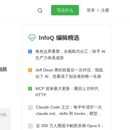
登录
注册

写点什么
效工作
数据库
Python
音视频
InfoQ 编辑精选
golang
微服务架构
flutter
角色边界重塑，全栈取代分工：快手 AI
1
生产力体系成形
括 
Jeff Dean 离职前最后一次对话：我低
2
估了 AI，也看清了创业者的唯一生路
MCP 迎来最大更新：重回上古时代
3
HTTP
Claude Code 之父：每半年清空一次
4
claude.md、skills 和 hooks，模型自
代码
己会想办法
近 300 万人围观卡帕西亲测 Opus 5：
5