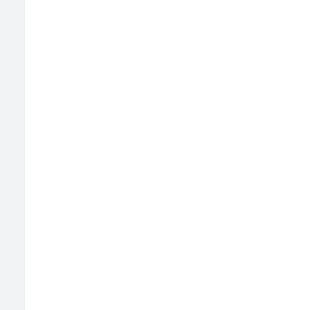
                                                        
                         
                                                        