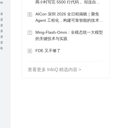
两小时写完 5500 行代码， 却连自己
ome.zip
写的游戏都玩不了
x86-64_1of7.zip
AICon 深圳 2026 全日程揭晓｜聚焦
6
x86-64_2of7.zip
Agent 工程化，构建可靠智能的技术路
x86-64_3of7.zip
径
x86-64.zip
Ming-Flash-Omni：全模态统一大模型
7
x86-64.zip
的关键技术与实践
x86-64.zip
86-64.zip
FDE 又不够了
8
查看更多 InfoQ 精选内容 >