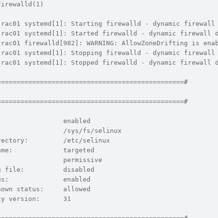
firewalld(1)
 rac01 systemd[1]: Starting firewalld - dynamic firewall
 rac01 systemd[1]: Started firewalld - dynamic firewall 
 rac01 firewalld[982]: WARNING: AllowZoneDrifting is ena
 rac01 systemd[1]: Stopping firewalld - dynamic firewall
 rac01 systemd[1]: Stopped firewalld - dynamic firewall 
================================================#       
                                                       
================================================#       
                 enabled
:                /sys/fs/selinux
rectory:         /etc/selinux
ame:             targeted
                 permissive
g file:          disabled
us:              enabled
nown status:     allowed
cy version:      31