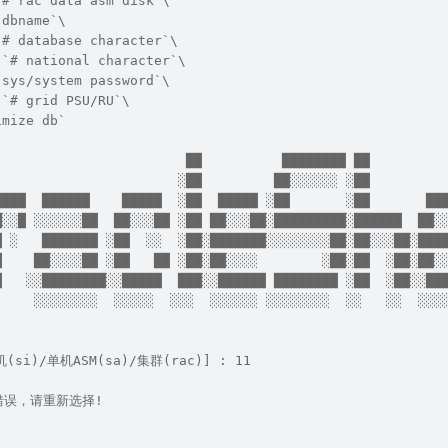
`# rac data asm disk`\
 dbname`\
`# database character`\
 `# national character`\
 sys/system password`\
 `# grid PSU/RU`\
imize db`
                        ██          ████████ ██         
                       ░██         ██░░░░░░ ░██         
████  ██████    █████  ░██  █████ ░██       ░██       ██
█░░█ ░░░░░░██  ██░░░██ ░██ ██░░░██░█████████░██████  ██░
█ ░   ███████ ░██  ░░  ░██░███████░░░░░░░░██░██░░░██░███
█    ██░░░░██ ░██   ██ ░██░██░░░░        ░██░██  ░██░██░
█   ░░████████░░█████  ███░░██████ ████████ ░██  ░██░░██
     ░░░░░░░░  ░░░░░  ░░░  ░░░░░░ ░░░░░░░░  ░░   ░░  ░░░
i)/单机ASM(sa)/集群(rac)] : 11
新选择!                                              