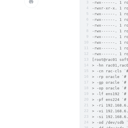

-rwx------. 1 r
-rwxr-xr-x. 1 r
-rwx------. 1 r
-rwx------. 1 r
-rwx------. 1 r
-rwx------. 1 r
-rwx------. 1 r
-rwx------. 1 r
-rwx------. 1 r
-rwx------. 1 r
[root@rac01 sof
> -hn rac01,rac
> -cn rac-cls `
> -rp oracle `#
> -gp oracle `#
> -op oracle `#
> -lf ens192 `#
> -pf ens224 `#
> -ri 192.168.6
> -vi 192.168.6
> -si 192.168.6
> -od /dev/sdb 