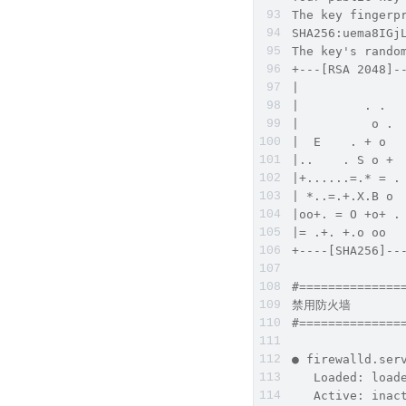
The key fingerp
SHA256:uema8IGj
The key's rando
+---[RSA 2048]-
|              
|         . .  
|          o . 
|  E    . + o  
|..    . S o + 
|+......=.* = .
| *..=.+.X.B o 
|oo+. = O +o+ .
|= .+. +.o oo  
+----[SHA256]--
#==============
禁用防火墙          
#==============
● firewalld.ser
   Loaded: load
   Active: inac