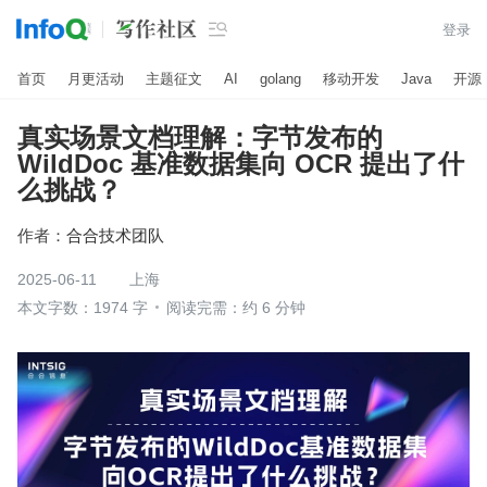

登录
首页
月更活动
主题征文
AI
golang
移动开发
Java
开源
真实场景文档理解：字节发布的
WildDoc 基准数据集向 OCR 提出了什
么挑战？
作者：
合合技术团队
2025-06-11
上海
本文字数：1974 字
阅读完需：约 6 分钟