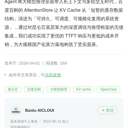
Agent 将大模型推理全面带入长上下文与多轮交互时代，百
度百舸的 AttentionStore 让 KV Cache 从「短暂的显存数据
结构」演进为「可持久、可调度、可规模化复用的系统资
源」，通过对昆仑芯底层算力的深度调优与推理框架的无缝
集成，我们成功实现了更优的 TTFT 响应与更低的成本开
销，为大规模国产化算力落地构筑了坚实底座。
发布于: 2026-04-01
阅读数: 169
如对本文有异议，可
点此反馈
昆仑芯
百度百舸
大模型推理
KV cache
OpenClaw
Baidu AICLOUD
关注

还未添加个人签名
2022-06-13 加入
适合跑AI的云