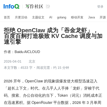

登录
首页
月更活动
主题征文
AI
golang
移动开发
Java
开源
拒绝 OpenClaw 成为「吞金龙虾」，
百度百舸打造极致 KV Cache 调度与加
速引擎
作者：
Baidu AICLOUD
2026-04-01
北京
本文字数：4533 字
阅读完需：约 15 分钟
2026 开年，OpenClaw 的现象级爆发使大模型迅速迈入
「超长上下文」时代。在几乎人人手捧「龙虾」穿梭于代
码、搜索、办公自动化的当下，Token（词元）消耗成本正
在迅速累积。据 OpenRouter 平台数据，2026 年 3 月单周 