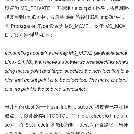
设置为 MS_PRIVATE ，再创建 runctmpdir 路径，将目标路
径复制到 tmpDir 中，最后将 dest 路径挂载到 tmpDir 中，
且 Propagation Type 设置为 MS_MOVE 。对于 MS_MOV
[13]
E ，官方说明
如下：
If mountflags contains the flag MS_MOVE (available since 
Linux 2.4.18), then move a subtree: source specifies an exi
sting mount point and target specifies the new location to w
hich that mount point is to be relocated. The move is atomi
c: at no point is the subtree unmounted.
当此时的 dest 为一个 symlink 时，subtree 将覆盖已存在挂
载点。所以此处存在 TOCTOU（Time-of-check to time-of-u
se），在 SecureJoin 函数执行时，dest 为正常路径，当挂
在发生时，dest 为 symlink，导致逃逸发生。