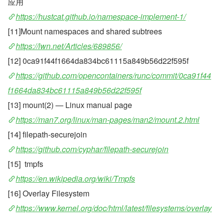
应用
https://hustcat.github.io/namespace-implement-1/
[11]Mount namespaces and shared subtrees
https://lwn.net/Articles/689856/
[12] 0ca91f44f1664da834bc61115a849b56d22f595f
https://github.com/opencontainers/runc/commit/0ca91f44
f1664da834bc61115a849b56d22f595f
[13] mount(2) — Linux manual page
https://man7.org/linux/man-pages/man2/mount.2.html
[14] filepath-securejoin
https://github.com/cyphar/filepath-securejoin
[15]  tmpfs
https://en.wikipedia.org/wiki/Tmpfs
[16] Overlay Filesystem
https://www.kernel.org/doc/html/latest/filesystems/overlay