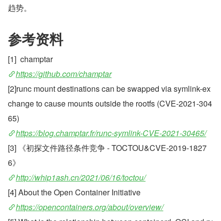
趋势。
参考资料
[1]  champtar
https://github.com/champtar
[2]runc mount destinations can be swapped via symlink-ex
change to cause mounts outside the rootfs (CVE-2021-304
65) 
https://blog.champtar.fr/runc-symlink-CVE-2021-30465/
[3] 《初探文件路径条件竞争 - TOCTOU&CVE-2019-1827
6》
http://whip1ash.cn/2021/06/16/toctou/
[4] About the Open Container Initiative
https://opencontainers.org/about/overview/