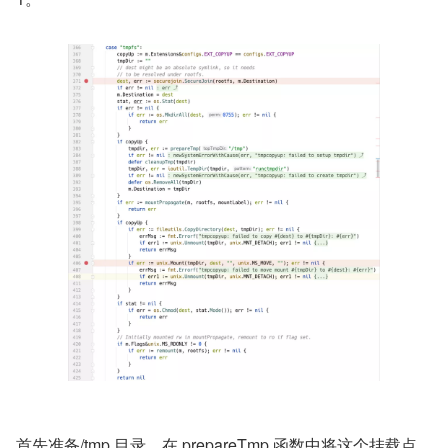
首先准备/tmp 目录，在 prepareTmp 函数中将这个挂载点