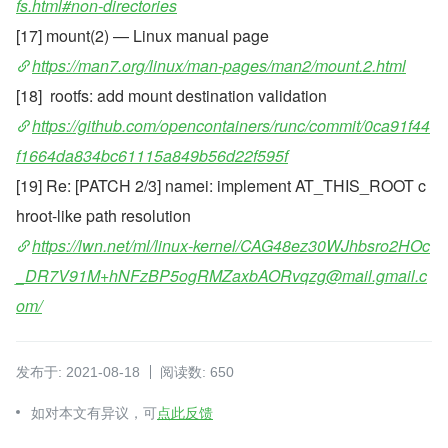
fs.html#non-directories
[17] mount(2) — Linux manual page
https://man7.org/linux/man-pages/man2/mount.2.html
[18]  rootfs: add mount destination validation
https://github.com/opencontainers/runc/commit/0ca91f44
f1664da834bc61115a849b56d22f595f
[19] Re: [PATCH 2/3] namei: implement AT_THIS_ROOT c
hroot-like path resolution
https://lwn.net/ml/linux-kernel/CAG48ez30WJhbsro2HOc
_DR7V91M+hNFzBP5ogRMZaxbAORvqzg@mail.gmail.c
om/
发布于: 2021-08-18
阅读数: 650
如对本文有异议，可
点此反馈