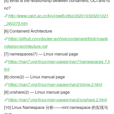
[5] What is the relationship between containerd, OCI and ru
nc?
http://www.caict.ac.cn/kxyj/qwfb/ztbg/202010/t20201021
_360375.htm
[6] Containerd Architecture
https://github.com/docker-archive/containerd/blob/maste
r/design/architecture.md
[7] namespaces(7) — Linux manual page
https://man7.org/linux/man-pages/man7/namespaces.7.h
tml
[8] clone(2) — Linux manual page
https://man7.org/linux/man-pages/man2/clone.2.html
[9] unshare(2) — Linux manual page
https://man7.org/linux/man-pages/man2/unshare.2.html
[10] Linux Namespace 分析——mnt namespace 的实现与