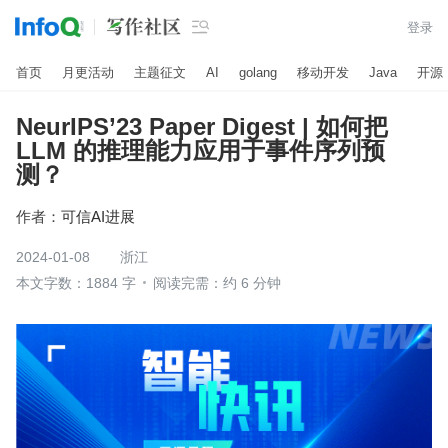

登录
首页
月更活动
主题征文
AI
golang
移动开发
Java
开源
NeurIPS’23 Paper Digest | 如何把
LLM 的推理能力应用于事件序列预
测？
作者：
可信AI进展
2024-01-08
浙江
本文字数：1884 字
阅读完需：约 6 分钟