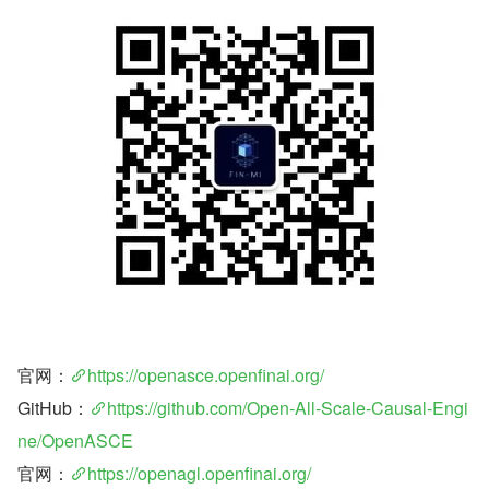
官网：
https://openasce.openfinai.org/
GitHub：
https://github.com/Open-All-Scale-Causal-Engi
ne/OpenASCE
官网：
https://openagl.openfinai.org/