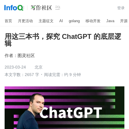

登录
首页
月更活动
主题征文
AI
golang
移动开发
Java
开源
用这三本书，探究 ChatGPT 的底层逻
辑
作者：
图灵社区
2023-03-24
北京
本文字数：2657 字
阅读完需：约 9 分钟