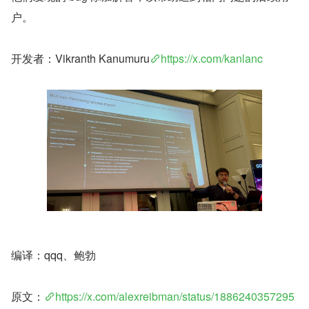
户。
开发者：Vikranth Kanumuru
https://x.com/kanlanc
编译：qqq、鲍勃
原文：
https://x.com/alexreibman/status/1886240357295