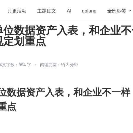
全部标签

月更活动
主题征文
AI
golang
单位数据资产入表，和企业不
penHarmony
算法
学习方法
Web3.0
高
规定划重点
程序员
运维
深度思考
低代码
redis
本文字数：994 字
阅读完需：约 3 分钟
位数据资产入表，和企业不一样
重点