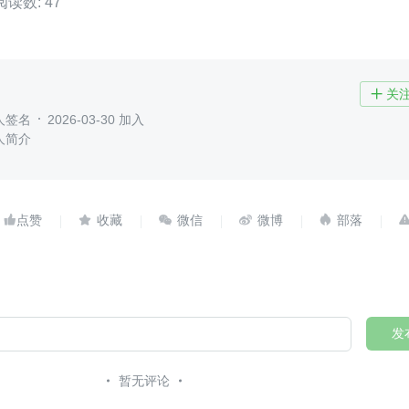
阅读数: 47
关

人签名
2026-03-30 加入
人简介





发
暂无评论