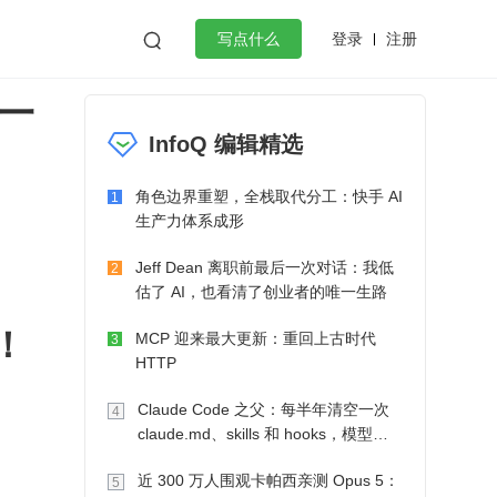
登录
注册

写点什么
一
效工作
数据库
Python
音视频
InfoQ 编辑精选
golang
微服务架构
flutter
角色边界重塑，全栈取代分工：快手 AI
1
生产力体系成形
Jeff Dean 离职前最后一次对话：我低
2
估了 AI，也看清了创业者的唯一生路
！
MCP 迎来最大更新：重回上古时代
3
HTTP
Claude Code 之父：每半年清空一次
4
claude.md、skills 和 hooks，模型自
己会想办法
近 300 万人围观卡帕西亲测 Opus 5：
5