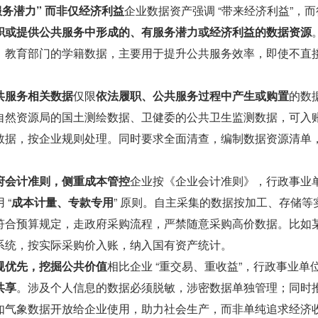
服务潜力” 而非仅经济利益
企业数据资产强调 “带来经济利益”，
职或提供公共服务中形成的、有服务潜力或经济利益的数据资源
、教育部门的学籍数据，主要用于提升公共服务效率，即使不直
。
共服务相关数据
仅限
依法履职、公共服务过程中产生或购置
的数
自然资源局的国土测绘数据、卫健委的公共卫生监测数据，可入
数据，按企业规则处理。同时要求全面清查，编制数据资源清单
府会计准则，侧重成本管控
企业按《企业会计准则》，行政事业
 “
成本计量、专款专用
” 原则。自主采集的数据按加工、存储等
符合预算规定，走政府采购流程，严禁随意采购高价数据。比如
系统，按实际采购价入账，纳入国有资产统计。
规优先，挖掘公共价值
相比企业 “重交易、重收益”，行政事业单
共享
。涉及个人信息的数据必须脱敏，涉密数据单独管理；同时
如气象数据开放给企业使用，助力社会生产，而非单纯追求经济