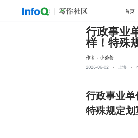
首页
行政事业
移动开发
Java
开源
架构
O
样！特殊
前端
AI
大数据
团队管理
查看更多

作者：
小荟荟
2026-06-02
上海
行政事业单
特殊规定划