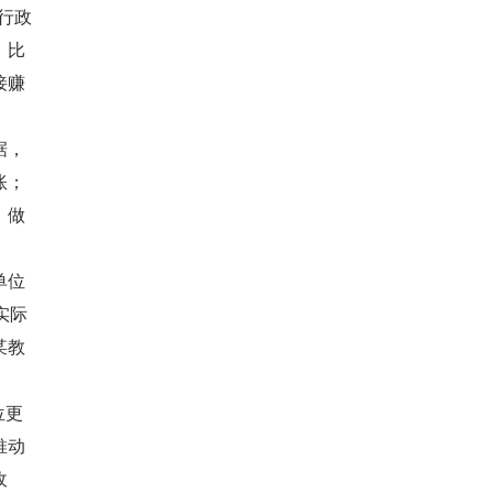
而行政
。比
接赚
据，
账；
，做
单位
实际
某教
位更
推动
收