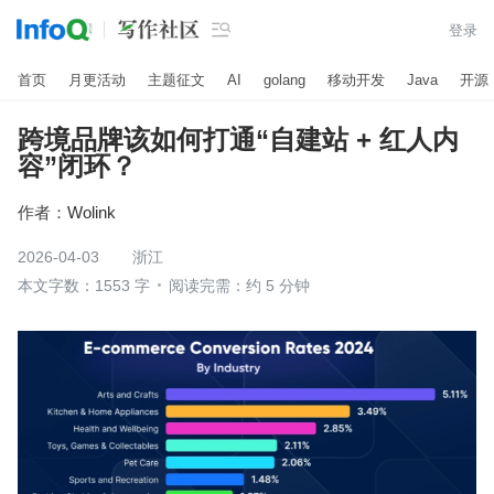

登录
首页
月更活动
主题征文
AI
golang
移动开发
Java
开源
跨境品牌该如何打通“自建站 + 红人内
容”闭环？
作者：
Wolink
2026-04-03
浙江
本文字数：1553 字
阅读完需：约 5 分钟