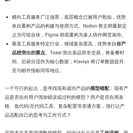
横向工具服务广泛场景，底层概念已被用户熟知，优势
来自重构产品的构建与使用方式。Notion 将文档重新定
义为可组合块，Figma 彻底重构为多人协作网页画布。
垂直工具服务特定行业，领域复杂度高，优势来自
你产
品想突出的重点
。Toast 突出菜品而非交易，将备餐时
间、后厨分流作为核心数据；Klaviyo 将订单数据提升
至与邮件指标同等地位。
一个可行的起点，是寻找现有成功产品的
模型错配
：现有产
品是否在向用户强加错误或过时的模型？用户是否在用表
格、低代码/无代码工具、复杂配置等变通方案，强行让产
品适配自己的思考与工作方式？
尽管本文高度强调数据模型，但设计起点应是
工作流程
，而