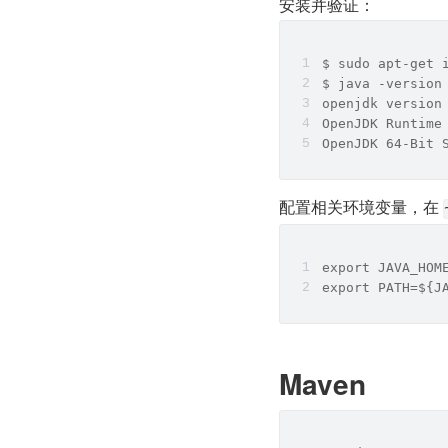
安装并验证：
$ sudo apt-get 
$ java -version
openjdk version
OpenJDK Runtime
OpenJDK 64-Bit 
配置相关环境变量，在 
export JAVA_HOM
export PATH=${J
Maven