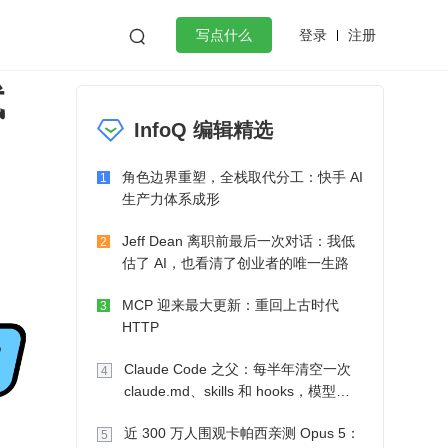
登录
注册

写点什么
试
效工作
数据库
Python
音视频
InfoQ 编辑精选
golang
微服务架构
flutter
角色边界重塑，全栈取代分工：快手 AI
1
生产力体系成形
Jeff Dean 离职前最后一次对话：我低
2
估了 AI，也看清了创业者的唯一生路
MCP 迎来最大更新：重回上古时代
3
HTTP
Claude Code 之父：每半年清空一次
4
claude.md、skills 和 hooks，模型自
己会想办法
近 300 万人围观卡帕西亲测 Opus 5：
5