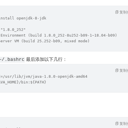
复制
install openjdk-8-jdk
 "1.8.0_252"
 Environment (build 1.8.0_252-8u252-b09-1~18.04-b09)
Server VM (build 25.252-b09, mixed mode)
 最后添加以下几行：
~/.bashrc
复制
E=/usr/lib/jvm/java-1.8.0-openjdk-amd64
AVA_HOME}/bin:${PATH}
复制