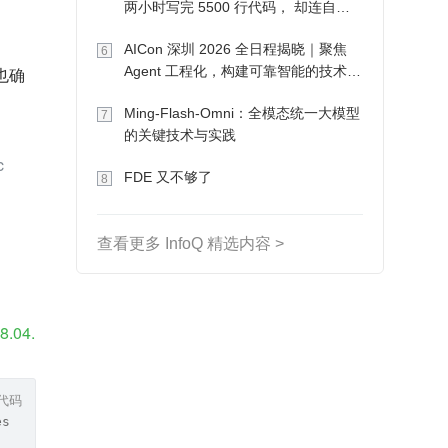
两小时写完 5500 行代码， 却连自己
写的游戏都玩不了
AICon 深圳 2026 全日程揭晓｜聚焦
6
Agent 工程化，构建可靠智能的技术路
我也确
径
Ming-Flash-Omni：全模态统一大模型
7
的关键技术与实践
 
FDE 又不够了
8
查看更多 InfoQ 精选内容 >
18.04.
代码
es.list