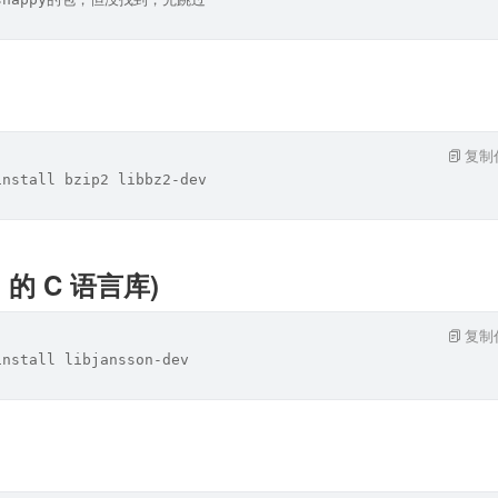
复制
install bzip2 libbz2-dev
N 的 C 语言库)
复制
install libjansson-dev