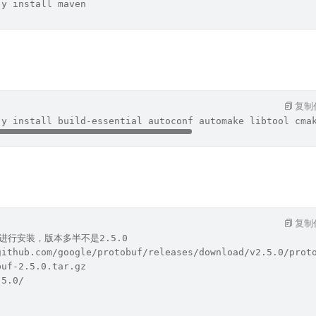
-y install maven
复制
-y install build-essential autoconf automake libtool cma
复制
et进行安装，版本多半不是2.5.0
github.com/google/protobuf/releases/download/v2.5.0/prot
buf-2.5.0.tar.gz
.5.0/