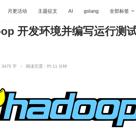
全部标签

月更活动
主题征文
AI
golang
doop 开发环境并编写运行测
penHarmony
算法
学习方法
Web3.0
高
程序员
运维
深度思考
低代码
redis
3475 字
阅读完需：约 11 分钟