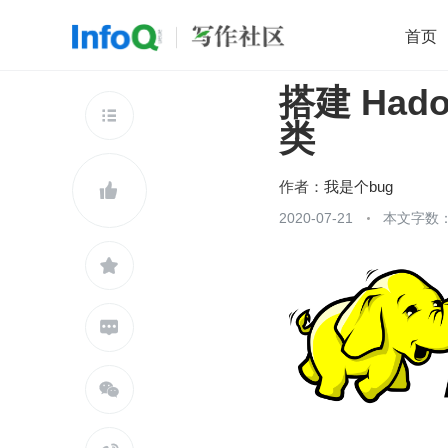
首页
搭建 Ha
移动开发
Java
开源
架构
O

类
前端
AI
大数据
团队管理
查看更多

作者：
我是个bug

2020-07-21
本文字数：


