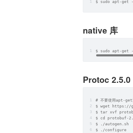
$ sudo apt-get 
native 库
$ sudo apt-get 
Protoc 2.5.0
# 不要使用apt-g
$ wget https://
$ tar xvf proto
$ cd protobuf-2
$ ./autogen.sh
$ ./configure