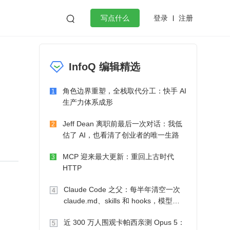
登录
注册

写点什么
效工作
数据库
Python
音视频
InfoQ 编辑精选
golang
微服务架构
flutter
角色边界重塑，全栈取代分工：快手 AI
1
生产力体系成形
Jeff Dean 离职前最后一次对话：我低
2
估了 AI，也看清了创业者的唯一生路
MCP 迎来最大更新：重回上古时代
3
HTTP
Claude Code 之父：每半年清空一次
4
claude.md、skills 和 hooks，模型自
己会想办法
近 300 万人围观卡帕西亲测 Opus 5：
5