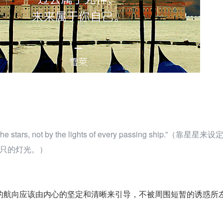
 the stars, not by the lights of every passing ship.”（靠星星来
只的灯光。）
的航向应该由内心的坚定和清晰来引导，不被周围短暂的诱惑所