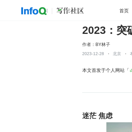
首页
2023：
移动开发
Java
开源
架构
O
前端
AI
大数据
团队管理
作者：
BY林子
查看更多
2023-12-28
北京

本文首发于个人网站「
迷茫 焦虑