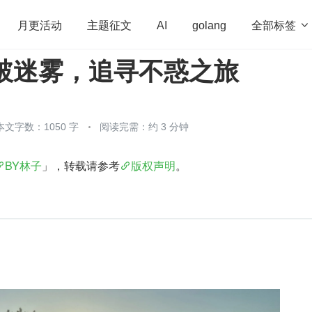
全部标签

月更活动
主题征文
AI
golang
突破迷雾，追寻不惑之旅
penHarmony
算法
学习方法
Web3.0
高
程序员
运维
深度思考
低代码
redis
本文字数：1050 字
阅读完需：约 3 分钟
BY林子
」，转载请参考
版权声明
。