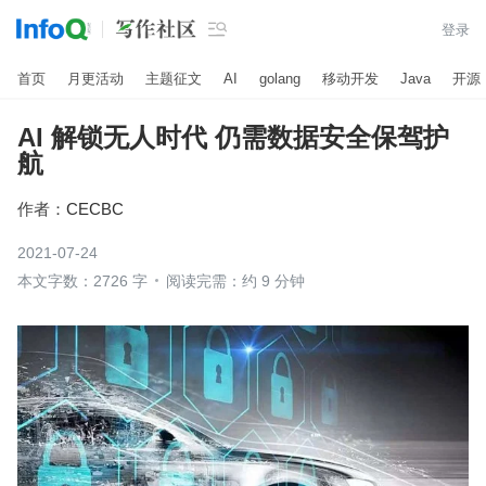

登录
首页
月更活动
主题征文
AI
golang
移动开发
Java
开源
AI 解锁无人时代 仍需数据安全保驾护
航
作者：
CECBC
2021-07-24
本文字数：2726 字
阅读完需：约 9 分钟