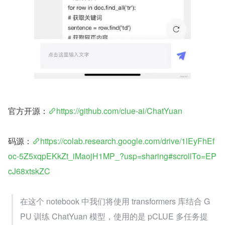
官方开源：
https://github.com/clue-ai/ChatYuan
码源：
https://colab.research.google.com/drive/1lEyFhEf
oc-5Z5xqpEKkZt_iMaojH1MP_?usp=sharing#scrollTo=EP
cJ68xtskZC
在这个 notebook 中我们将使用 transformers 库结合 G
PU 训练 ChatYuan 模型，使用的是 pCLUE 多任务提