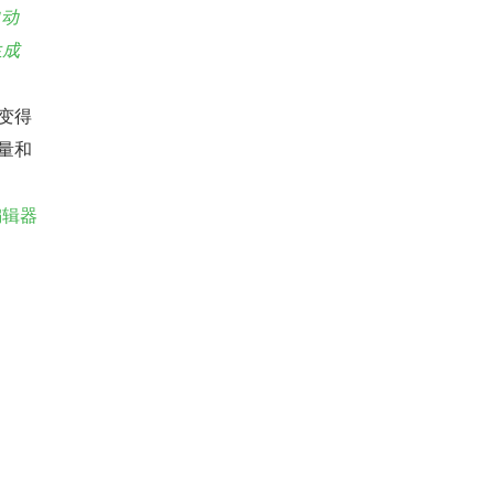
I自动
生成
变得
量和
编辑器 