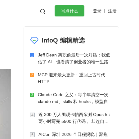
登录
注册

写点什么
效工作
数据库
Python
音视频
InfoQ 编辑精选
golang
微服务架构
flutter
Jeff Dean 离职前最后一次对话：我低
1
估了 AI，也看清了创业者的唯一生路
MCP 迎来最大更新：重回上古时代
2
HTTP
Claude Code 之父：每半年清空一次
3
claude.md、skills 和 hooks，模型自己
会想办法
近 300 万人围观卡帕西亲测 Opus 5：
4
两小时写完 5500 行代码， 却连自己
写的游戏都玩不了
AICon 深圳 2026 全日程揭晓｜聚焦
5