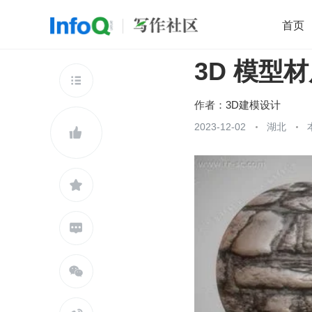
首页
3D 模型
移动开发
Java
开源
架构
O

前端
AI
大数据
团队管理
作者：
3D建模设计
查看更多
2023-12-02
湖北




