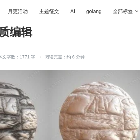
全部标签

月更活动
主题征文
AI
golang
材质编辑
penHarmony
算法
学习方法
Web3.0
高
程序员
运维
深度思考
低代码
redis
本文字数：1771 字
阅读完需：约 6 分钟