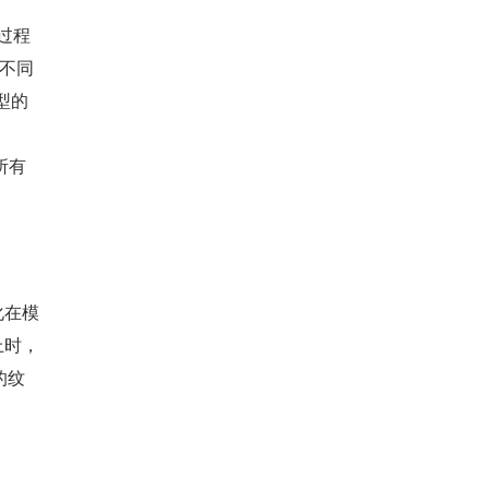
过程
不同
型的
所有
化在模
上时，
的纹