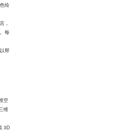
色绘
言，
。每
以帮
二维空
三维
3D 