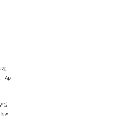
型在
I、Ap
型旨
w 