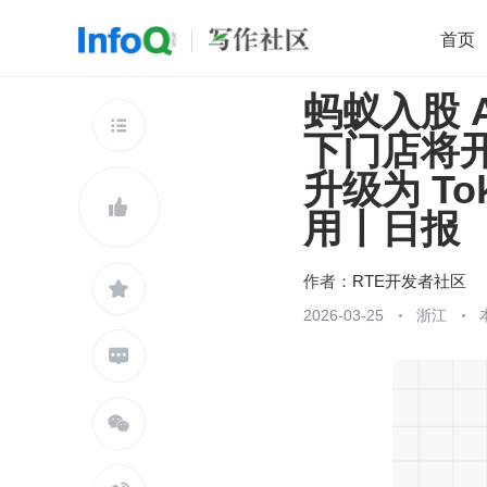
首页
蚂蚁入股 
移动开发
Java
开源
架构
O

下门店将开业；
前端
AI
大数据
团队管理
升级为 To
查看更多


用丨日报
作者：
RTE开发者社区

2026-03-25
浙江

