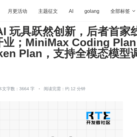
全部标签

月更活动
主题征文
AI
golang
AI 玩具跃然创新，后者首家
penHarmony
算法
学习方法
Web3.0
高
MiniMax Coding Plan
程序员
运维
深度思考
低代码
redis
ken Plan，支持全模态模型
本文字数：3664 字
阅读完需：约 12 分钟