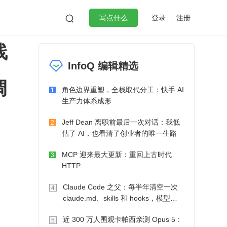
登录
注册

写点什么
线
效工作
数据库
Python
音视频
InfoQ 编辑精选
golang
微服务架构
flutter
调
角色边界重塑，全栈取代分工：快手 AI
1
生产力体系成形
Jeff Dean 离职前最后一次对话：我低
2
估了 AI，也看清了创业者的唯一生路
MCP 迎来最大更新：重回上古时代
3
HTTP
Claude Code 之父：每半年清空一次
4
claude.md、skills 和 hooks，模型自
己会想办法
近 300 万人围观卡帕西亲测 Opus 5：
5