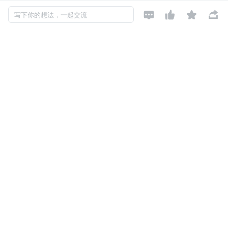




写下你的想法，一起交流
为了带来更好的直播体验，阿里云对视频直播产品进行重磅
升级，打造一站式沉浸体验的云上虚拟直播间服务。
基于边缘推流、窄带高清转码、云上导播、全域边缘节点分
发等技术能力，通过全链路灾备与应急预案等保障手段，提
供高可靠、高品质、低延时的直播服务，为大型赛事与活动
提供保驾护航的能力。并在此基础上，聚焦打造云端一体化
的虚拟演播厅能力，为观众端塑造沉浸式直播体验。
1 台电脑+2 部手机：开启虚
拟直播间
阿里云视频云的云端互动虚拟演播厅，提供了行业首创全链
路云端实景抠像与虚拟背景合成能力，实现实时互动+导播