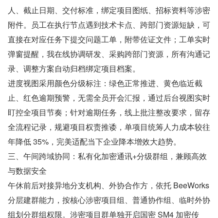
人、截止日期、交付标准，绑定项目图纸、招标资料等涉密
附件。员工在执行节点遇到技术卡点、跨部门资源短缺，可
直接在对应任务下提交问题工单，附带佐证文件；工单实时
弹窗提醒，我在线协调研发、采购跨部门资源，所有沟通记
录、调整方案自动归档绑定项目档案。
进度视图采用颜色分级标注：绿色正常推进、黄色临近截
止、红色逾期预警，无需全员开会汇报，通过后台视图实时
盯控全项目节奏；针对逾期任务，线上批注整改要求，留存
全流程记录，规避项目权责推诿，单项目统筹人力成本较往
年降低 35%，完美适配当下企业降本增效大趋势。
三、午间跨域协同：私有化加密通讯+分级群组，兼顾高效
与数据安全
午休前后对接异地分支机构、外协合作方，依托 BeeWorks 
分层建群能力，按核心涉密项目组、普通协作组、临时外协
组划分群组权限。涉密项目群单独开启国密 SM4 加密传