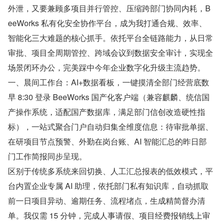
外泄，又要兼顾多项目并行管控、压缩跨部门协同内耗，B
eeWorks 私有化安全协作平台，成为我打通合规、效率、
智能化三大难题的核心抓手。依托平台全链路能力，从日常
审批、项目全周期管控、跨域会议到数据安全审计，实现全
场景闭环办公，完美踩中今年企业数字化升级主流趋势。
一、晨间工作台：AI+数据看板，一键摸清全部门经营底数
早 8:30 登录 BeeWorks 国产化客户端（兼容麒麟、统信国
产操作系统，适配国产数据库，满足部门信创改造硬性指
标），一站式聚合门户自动归集全维度信息：待审批单据、
在研项目节点预警、外勤在岗台账、AI 智能汇总的昨日部
门工作简报同步呈现。
区别于传统多系统来回切换、人工汇总报表的低效模式，平
台内置企业专属 AI 助理，依托部门私有知识库，自动抓取
前一日项目异动、逾期任务、流程堵点，生成精简督办清
单。我仅需 15 分钟，完成人事请假、项目经费报销线上审