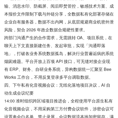
输、消息水印、防截屏、阅后即焚管控，敏感技术方案、成
本报价文件限制下载与外链分享，全数据私有化部署存储在
企业自有服务器，数据不出内网，从底层规避商业机密外泄
风险，契合 2026 年政企数据合规硬性要求。
跨部门沟通产生的合作需求，无需跳转 OA、项目系统，在
聊天上下文直接新建任务、发起审批，实现「沟通即落
地」，打破各业务系统数据孤岛，解决行业普遍诟病的系统
烟囱难题。平台开放上百项 API 接口，可无缝对接企业现
有 ERP、财务、自研业务系统，异构数据统一汇聚至 Bee
Works 工作台，不用反复登录多平台调取数据。
四、下午私有化音视频会议：无纸化落地项目决议，AI 自
动生成会议纪要
14:00 准时组织跨区域项目推进会，全程使用平台原生私有
化音视频会议，不用采购第三方付费会议软件，涉密会议可
设置参会白名单、禁止录屏，会议数据流本地加密留存，满