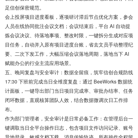
足信创保密规范。
会上投屏项目进度看板，逐项研讨滞后节点优化方案，参会
人员在线协同批注会议文档；会议结束后，平台 AI 自动提
炼会议决议、待落地事项、整改时限，一键拆分生成对应项
目任务，自动并入原有项目进度台账，省去文员手动整理纪
要、二次下发工作，大幅压缩会议落地周期，落地当下 AI 
赋能办公的行业主流应用场景。
五、晚间复盘与安全审计：数据全留痕，筑牢信创合规防线
17:30 下班前完成当日全维度复盘：通过 BeeWorks 数据统
计面板，一键导出部门当日项目完成率、审批办结率、任务
闭环数据，直观核算团队人效，结合数据微调次日工作排
布。
作为部门管理者，安全审计是日常必备工作：在管理后台一
键调取当日全平台操作日志，包含项目文件访问记录、账号
异地登录、敏感文档下载、消息传输轨迹，所有操作全程留