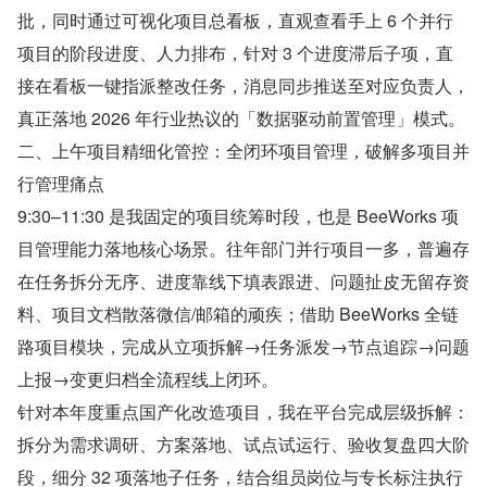
批，同时通过可视化项目总看板，直观查看手上 6 个并行
项目的阶段进度、人力排布，针对 3 个进度滞后子项，直
接在看板一键指派整改任务，消息同步推送至对应负责人，
真正落地 2026 年行业热议的「数据驱动前置管理」模式。
二、上午项目精细化管控：全闭环项目管理，破解多项目并
行管理痛点
9:30–11:30 是我固定的项目统筹时段，也是 BeeWorks 项
目管理能力落地核心场景。往年部门并行项目一多，普遍存
在任务拆分无序、进度靠线下填表跟进、问题扯皮无留存资
料、项目文档散落微信/邮箱的顽疾；借助 BeeWorks 全链
路项目模块，完成从立项拆解→任务派发→节点追踪→问题
上报→变更归档全流程线上闭环。
针对本年度重点国产化改造项目，我在平台完成层级拆解：
拆分为需求调研、方案落地、试点试运行、验收复盘四大阶
段，细分 32 项落地子任务，结合组员岗位与专长标注执行