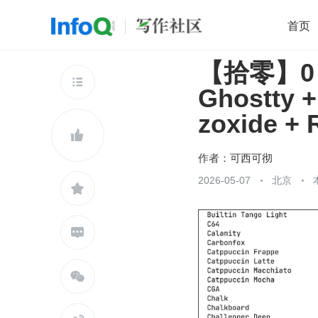
首页
【拾零】0
移动开发
Java
开源
架构
O

Ghostty + 
前端
AI
大数据
团队管理
zoxide + 
查看更多


作者：
可西可彻
2026-05-07
北京


