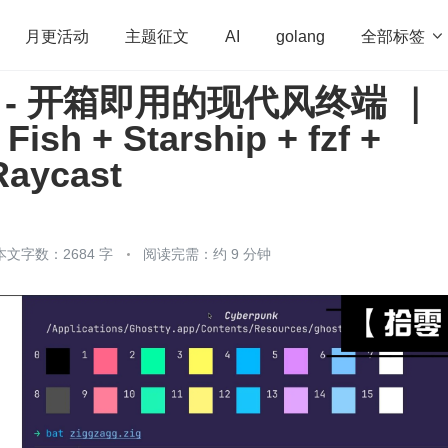
全部标签

月更活动
主题征文
AI
golang
 - 开箱即用的现代风终端 ｜
penHarmony
算法
学习方法
Web3.0
高
Fish + Starship + fzf +
程序员
运维
深度思考
低代码
redis
Raycast
本文字数：2684 字
阅读完需：约 9 分钟