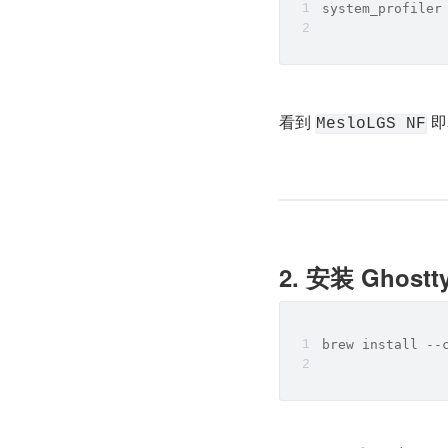
system_profiler
看到 
 
MesloLGS NF
2. 安装 Ghostt
brew install --