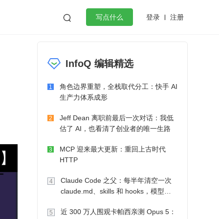
登录
注册

写点什么
效工作
数据库
Python
音视频
InfoQ 编辑精选
golang
微服务架构
flutter
角色边界重塑，全栈取代分工：快手 AI
1
生产力体系成形
Jeff Dean 离职前最后一次对话：我低
2
估了 AI，也看清了创业者的唯一生路
MCP 迎来最大更新：重回上古时代
3
HTTP
Claude Code 之父：每半年清空一次
4
claude.md、skills 和 hooks，模型自
己会想办法
近 300 万人围观卡帕西亲测 Opus 5：
5