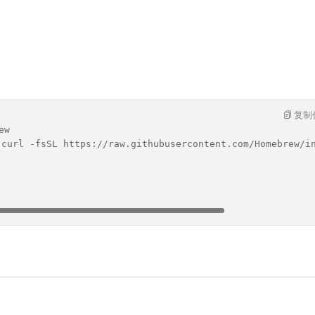
w
复制
ew
(curl -fsSL https://raw.githubusercontent.com/Homebrew/i