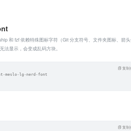
ont
rship 和 fzf 依赖特殊图标字符（Git 分支符号、文件夹图标、箭
无法显示，会变成乱码方块。
复制
nt-meslo-lg-nerd-font
复制