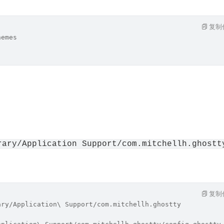
复制
hemes
。
rary/Application Support/com.mitchellh.ghostt
复制
ary/Application\ Support/com.mitchellh.ghostty