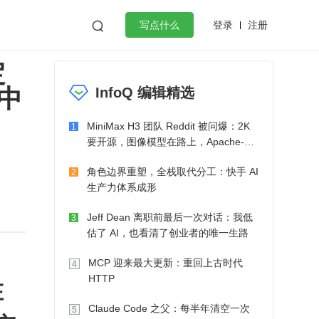
登录
注册

写点什么
定
效工作
数据库
Python
音视频
中
InfoQ 编辑精选
golang
微服务架构
flutter
MiniMax H3 团队 Reddit 被问爆：2K
1
要开源，图像模型在路上，Apache-2.0
也在考虑了
角色边界重塑，全栈取代分工：快手 AI
2
生产力体系成形
Jeff Dean 离职前最后一次对话：我低
3
估了 AI，也看清了创业者的唯一生路
MCP 迎来最大更新：重回上古时代
4
HTTP
在
Claude Code 之父：每半年清空一次
5