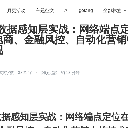
全部标签

月更活动
主题征文
AI
golang
ent 数据感知层实战：网络端点
penHarmony
算法
学习方法
Web3.0
高
电商、金融风控、自动化营销
程序员
运维
深度思考
低代码
redis
现
本文字数：3821 字
阅读完需：约 13 分钟
nt 数据感知层实战：网络端点定位