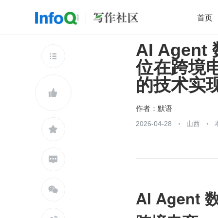
首页
AI Ag
移动开发
Java
开源
架构
O

位在跨境
前端
AI
大数据
团队管理
的技术实
查看更多


作者：
默语
2026-04-28
山西



AI Age