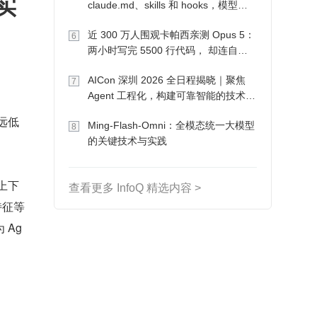
实
claude.md、skills 和 hooks，模型自
己会想办法
近 300 万人围观卡帕西亲测 Opus 5：
6
两小时写完 5500 行代码， 却连自己
写的游戏都玩不了
AICon 深圳 2026 全日程揭晓｜聚焦
7
Agent 工程化，构建可靠智能的技术路
径
量远低
Ming-Flash-Omni：全模态统一大模型
8
的关键技术与实践
上下
查看更多 InfoQ 精选内容 >
特征等
 Ag