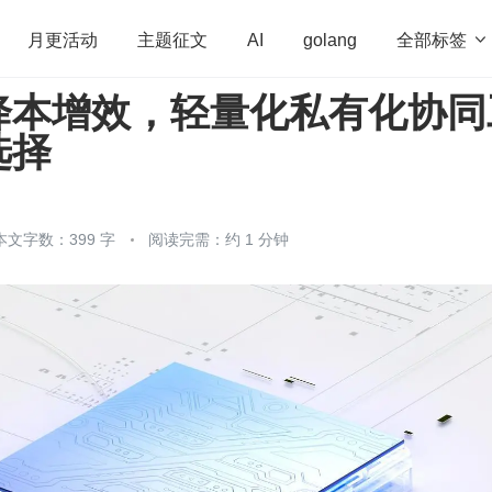
全部标签

月更活动
主题征文
AI
golang
降本增效，轻量化私有化协同
penHarmony
算法
学习方法
Web3.0
高
选择
程序员
运维
深度思考
低代码
redis
本文字数：399 字
阅读完需：约 1 分钟