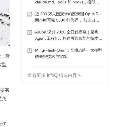
claude.md、skills 和 hooks，模型自
己会想办法
近 300 万人围观卡帕西亲测 Opus 5：
6
两小时写完 5500 行代码， 却连自己
写的游戏都玩不了
AICon 深圳 2026 全日程揭晓｜聚焦
7
Agent 工程化，构建可靠智能的技术路
径
Ming-Flash-Omni：全模态统一大模型
8
段，降
的关键技术与实践
大型
查看更多 InfoQ 精选内容 >
需要实
避免
全优