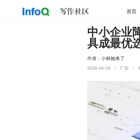
首页
中小企业
移动开发
Java
开源
架构
O
具成最优
前端
AI
大数据
团队管理
查看更多

作者：
小林她来了
2026-04-29
广东