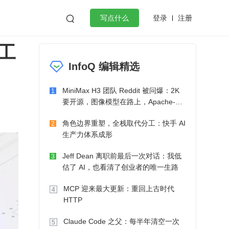
登录
注册

写点什么
工
效工作
数据库
Python
音视频
InfoQ 编辑精选
golang
微服务架构
flutter
MiniMax H3 团队 Reddit 被问爆：2K
1
要开源，图像模型在路上，Apache-2.0
也在考虑了
角色边界重塑，全栈取代分工：快手 AI
2
生产力体系成形
Jeff Dean 离职前最后一次对话：我低
3
估了 AI，也看清了创业者的唯一生路
MCP 迎来最大更新：重回上古时代
4
HTTP
Claude Code 之父：每半年清空一次
5