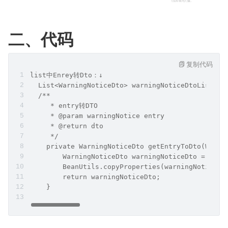
二、代码
复制代码
list中Enrey转Dto：↓
  List<WarningNoticeDto> warningNoticeDtoList = 
  /**
     * entry转DTO
     * @param warningNotice entry
     * @return dto
     */
    private WarningNoticeDto getEntryToDto(Warni
        WarningNoticeDto warningNoticeDto = new 
        BeanUtils.copyProperties(warningNotice, 
        return warningNoticeDto;
    }