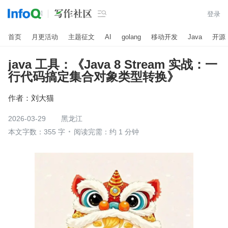

登录
首页
月更活动
主题征文
AI
golang
移动开发
Java
开源
java 工具：《Java 8 Stream 实战：一
行代码搞定集合对象类型转换》
作者：
刘大猫
2026-03-29
黑龙江
本文字数：355 字
阅读完需：约 1 分钟