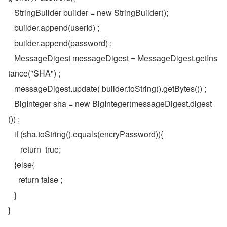
   StringBuilder builder = new StringBuilder();
   builder.append(userId) ;
   builder.append(password) ;
   MessageDigest messageDigest = MessageDigest.getIns
tance("SHA") ;
   messageDigest.update( builder.toString().getBytes()) ;
   BigInteger sha = new BigInteger(messageDigest.digest
()) ;
   if (sha.toString().equals(encryPassword)){
      return  true;
   }else{
     return false ;
   }
}