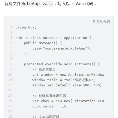
新建文件
，写入以下 Vala 代码：
NoteApp.vala
复制代码
using Gtk;
public class NoteApp : Application {
    public NoteApp() {
        base("com.example.NoteApp");
    }
    protected override void activate() {
        // 创建主窗口
        var window = new ApplicationWindow(this)
        window.title = "Vala简易记事本";
        window.set_default_size(500, 400);
        // 创建垂直布局容器
        var vbox = new Box(Orientation.VERTICAL,
        vbox.margin = 15;
        // 文本编辑区域