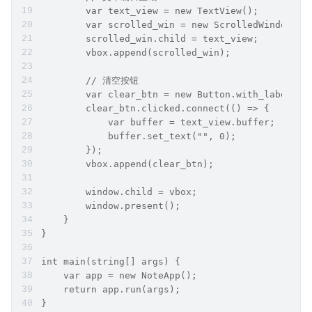
        var text_view = new TextView();
        var scrolled_win = new ScrolledWindow();
        scrolled_win.child = text_view;
        vbox.append(scrolled_win);
        // 清空按钮
        var clear_btn = new Button.with_label(
        clear_btn.clicked.connect(() => {
            var buffer = text_view.buffer;
            buffer.set_text("", 0);
        });
        vbox.append(clear_btn);
        window.child = vbox;
        window.present();
    }
}
int main(string[] args) {
    var app = new NoteApp();
    return app.run(args);
}