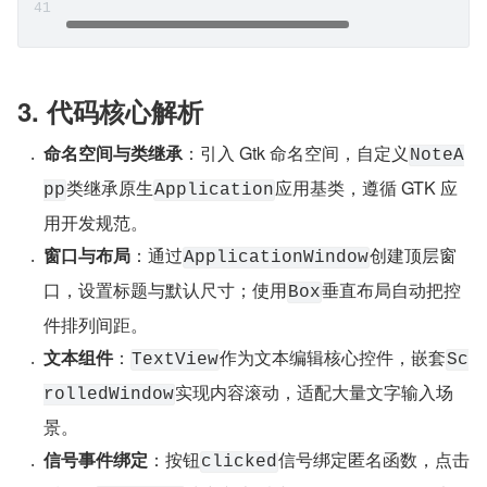
3. 代码核心解析
命名空间与类继承
：引入 Gtk 命名空间，自定义
NoteA
类继承原生
应用基类，遵循 GTK 应
pp
Application
用开发规范。
窗口与布局
：通过
创建顶层窗
ApplicationWindow
口，设置标题与默认尺寸；使用
垂直布局自动把控
Box
件排列间距。
文本组件
：
作为文本编辑核心控件，嵌套
TextView
Sc
实现内容滚动，适配大量文字输入场
rolledWindow
景。
信号事件绑定
：按钮
信号绑定匿名函数，点击
clicked