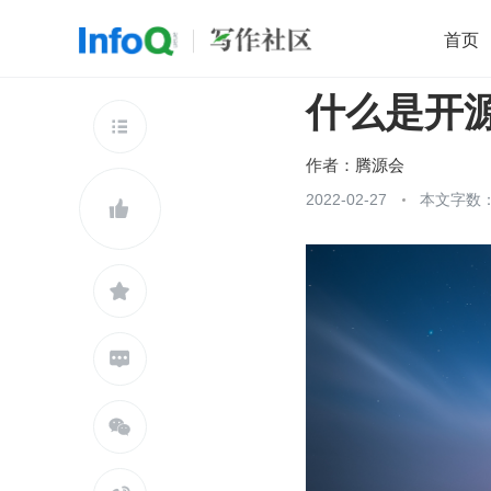
首页
什么是开
移动开发
Java
开源
架构
O

前端
AI
大数据
团队管理
作者：
腾源会
查看更多
2022-02-27
本文字数：




