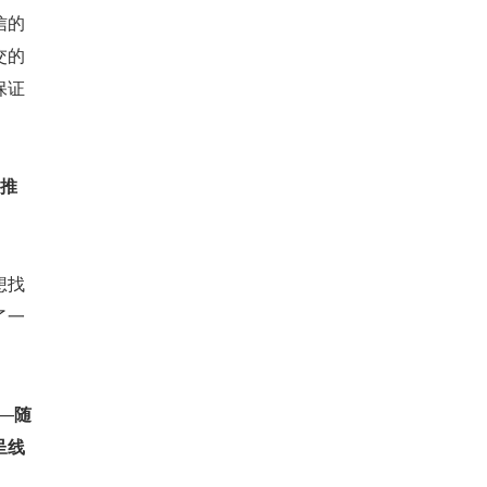
信的
交的
保证
效推
想找
了一
—
随
呈线