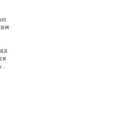
验拟
互联网
组成员
世界
在，