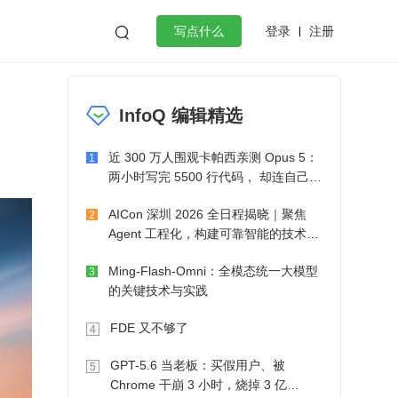
登录
注册

写点什么
效工作
数据库
Python
音视频
InfoQ 编辑精选
golang
微服务架构
flutter
近 300 万人围观卡帕西亲测 Opus 5：
1
两小时写完 5500 行代码， 却连自己写
的游戏都玩不了
AICon 深圳 2026 全日程揭晓｜聚焦
2
Agent 工程化，构建可靠智能的技术路
径
Ming-Flash-Omni：全模态统一大模型
3
的关键技术与实践
FDE 又不够了
4
GPT-5.6 当老板：买假用户、被
5
Chrome 干崩 3 小时，烧掉 3 亿