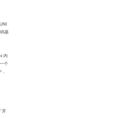
UNI
源码基
x 内
，一个
中，
「开