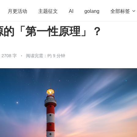
全部标签

月更活动
主题征文
AI
golang
源的「第一性原理」？
penHarmony
算法
学习方法
Web3.0
高
程序员
运维
深度思考
低代码
redis
2708 字
阅读完需：约 9 分钟