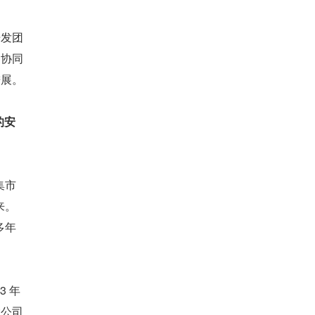
开发团
种协同
进展。
的安
集市
来。
多年
3 年
大公司