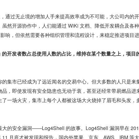
则的存在，通过无止境的增加人手来提高效率成为不可能，大公司内的
虽然开源协作中，人们能通过 WiKi 文档、降低开发耦合及各
 法则的影响，但依然需要各种组织管理和流程设计，来稳定推进项目
ug 的开发者数占总使用人数的占比，维持在某个数量之上，项目
你的集市已经成为了远近闻名的交易中心。但大多数的人只是来
物品，即使发现有安全隐患也无动于衷，甚至还经常带易燃品进
生了一场火灾，集市上每个人都被这场大火烧掉了眉毛和头发，
全漏洞——Log4Shell 的故事。Log4Shell 漏洞早在 201
 年 11 月底才被发现和报告，国内外苹果、京东、AWS、IBM 等