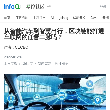

登录
首页
月更活动
主题征文
AI
golang
移动开发
Java
开源
从智能汽车到智慧出行，区块链能打通
车联网的任督二脉吗？
作者：
CECBC
2022-01-26
本文字数：1361 字
阅读完需：约 4 分钟