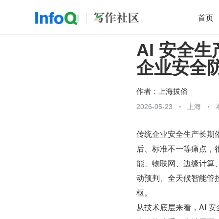
首页
AI 安全
移动开发
Java
开源
架构
O
企业安全
前端
AI
大数据
团队管理
查看更多

作者：
上海拔俗
2026-05-23
上海
传统企业安全生产长期
后、标准不一等痛点，
能、物联网、边缘计算
动预判、全天候智能管
枢。
从技术底层来看，AI 