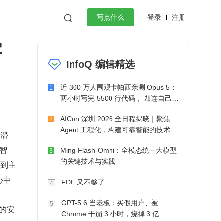
登录
注册

写点什么
牢
效工作
数据库
Python
音视频
InfoQ 编辑精选
golang
微服务架构
flutter
近 300 万人围观卡帕西亲测 Opus 5：
1
两小时写完 5500 行代码， 却连自己写
的游戏都玩不了
AICon 深圳 2026 全日程揭晓｜聚焦
2
Agent 工程化，构建可靠智能的技术路
应滞
径
智
Ming-Flash-Omni：全模态统一大模型
3
的关键技术与实践
改到主
心中
FDE 又不够了
4
GPT-5.6 当老板：买假用户、被
5
化的安
Chrome 干崩 3 小时，烧掉 3 亿