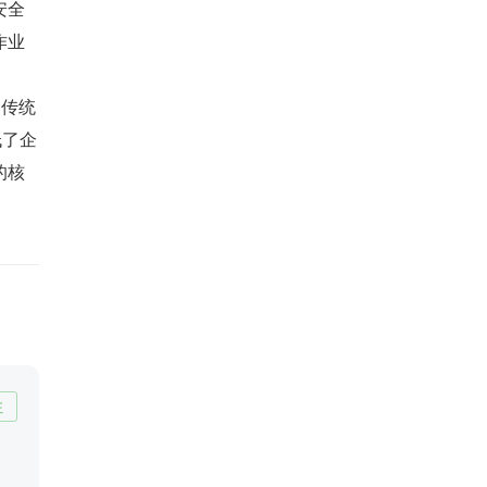
安全
作业
了传统
低了企
的核
注