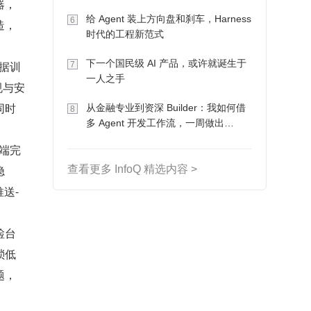
器，
Token 收入却为 0
给 Agent 装上方向盘和刹车，Harness
6
造，
时代的工程新范式
下一个国民级 AI 产品，或许就诞生于
据训
7
一人之手
规与安
同时
从金融专业到资深 Builder：我如何借
8
多 Agent 开发工作流，一周做出
。
MVP、一个月上线
端完
隐
查看更多 InfoQ 精选内容 >
送-
检台
琐低
题，