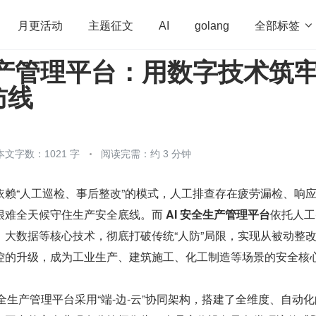
全部标签

月更活动
主题征文
AI
golang
生产管理平台：用数字技术筑
penHarmony
算法
学习方法
Web3.0
高
防线
程序员
运维
深度思考
低代码
redis
本文字数：1021 字
阅读完需：约 3 分钟
依赖“人工巡检、事后整改”的模式，人工排查存在疲劳漏检、响
很难全天候守住生产安全底线。而 
AI 安全生产管理平台
依托人工
、大数据等核心技术，彻底打破传统“人防”局限，实现从被动整
控的升级，成为工业生产、建筑施工、化工制造等场景的安全核
安全生产管理平台采用“端-边-云”协同架构，搭建了全维度、自动