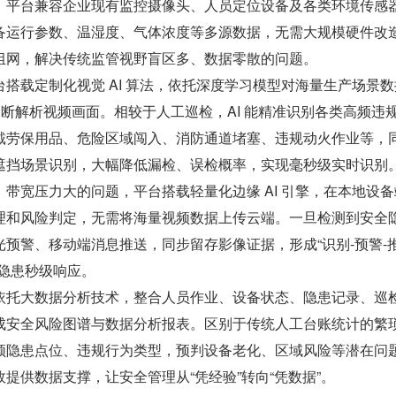
，平台兼容企业现有监控摄像头、人员定位设备及各类环境传感
备运行参数、温湿度、气体浓度等多源数据，无需大规模硬件改
组网，解决传统监管视野盲区多、数据零散的问题。
搭载定制化视觉 AI 算法，依托深度学习模型对海量生产场景数
不间断解析视频画面。相较于人工巡检，AI 能精准识别各类高频违
戴劳保用品、危险区域闯入、消防通道堵塞、违规动火作业等，
遮挡场景识别，大幅降低漏检、误检概率，实现毫秒级实时识别
带宽压力大的问题，平台搭载轻量化边缘 AI 引擎，在本地设备
理和风险判定，无需将海量视频数据上传云端。一旦检测到安全
预警、移动端消息推送，同步留存影像证据，形成“识别-预警-推
现隐患秒级响应。
依托大数据分析技术，整合人员作业、设备状态、隐患记录、巡
成安全风险图谱与数据分析报表。区别于传统人工台账统计的繁
频隐患点位、违规行为类型，预判设备老化、区域风险等潜在问
提供数据支撑，让安全管理从“凭经验”转向“凭数据”。