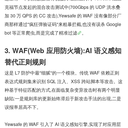
克福节点发起的混合攻击测试中(700Gbps 的 UDP 洪水叠
加 30 万 QPS 的 CC 攻击),Yewsafe 的 WAF 没有像部分厂
商那样通过"疯狂弹验证码"来粗暴拦截,也没有误杀 Google
bot 等正常爬虫,而是完成了精准过滤
。
3. WAF(Web 应用防火墙):AI 语义感知
替代正则规则
这是 L7 防护中最"细腻"的一个模块。传统 WAF 依赖正则
表达式规则集来识别 SQL 注入、XSS 跨站脚本等攻击。这
种基于特征匹配的方式,在面临复杂变异攻击时有两个明显
缺陷:一是规则库的更新始终滞后于新攻击手法的出现,二是
误报率居高不下。
Yewsafe 的 WAF 引入了 AI 语义感知引擎,实现了对应用层