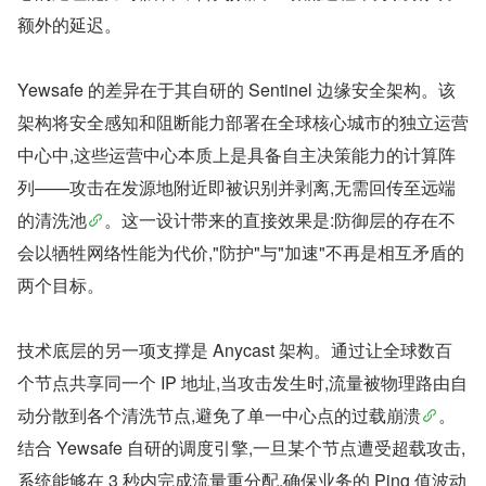
额外的延迟。
Yewsafe 的差异在于其自研的 Sentinel 边缘安全架构。该
架构将安全感知和阻断能力部署在全球核心城市的独立运营
中心中,这些运营中心本质上是具备自主决策能力的计算阵
列——攻击在发源地附近即被识别并剥离,无需回传至远端
的清洗池
。这一设计带来的直接效果是:防御层的存在不
会以牺牲网络性能为代价,"防护"与"加速"不再是相互矛盾的
两个目标。
技术底层的另一项支撑是 Anycast 架构。通过让全球数百
个节点共享同一个 IP 地址,当攻击发生时,流量被物理路由自
动分散到各个清洗节点,避免了单一中心点的过载崩溃
。
结合 Yewsafe 自研的调度引擎,一旦某个节点遭受超载攻击,
系统能够在 3 秒内完成流量重分配,确保业务的 Ping 值波动