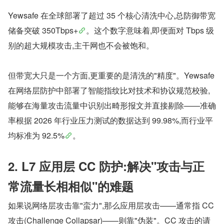
Yewsafe 在全球部署了超过 35 个核心清洗中心,总防御带宽
储备突破 350Tbps+
。这个数字意味着,即便面对 Tbps 级
别的超大规模攻击,主干网也不会被饱和。
但带宽大只是一个方面,更重要的是清洗的"精度"。Yewsafe 
在网络层防护中部署了智能指纹比对技术和协议规范校验,
能够在海量攻击流量中识别出畸形报文并直接剔除——准确
率根据 2026 年行业压力测试的数据达到 99.98%,而行业平
均标准为 92.5%
。
2. L7 应用层 CC 防护:解决"攻击与正
常流量长相相似"的难题
如果说网络层攻击靠"蛮力",那么应用层攻击——通常指 CC 
攻击(Challenge Collapsar)——则靠"伪装"。CC 攻击的请