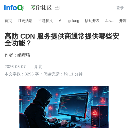

登录
首页
月更活动
主题征文
AI
golang
移动开发
Java
开源
高防 CDN 服务提供商通常提供哪些安
全功能？​
作者：
编程猫
2026-05-07
湖北
本文字数：3296 字
阅读完需：约 11 分钟