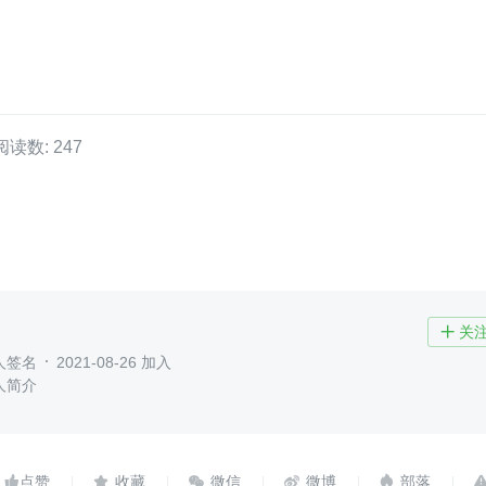
阅读数: 247
关

人签名
2021-08-26 加入
人简介




