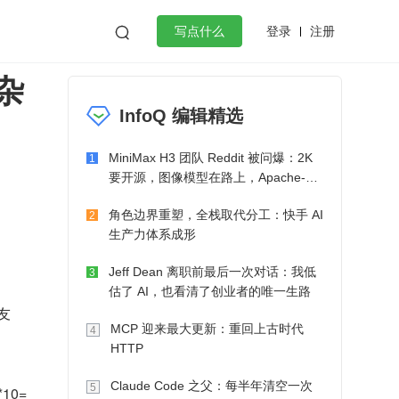
登录
注册

写点什么
杂
效工作
数据库
Python
音视频
InfoQ 编辑精选
golang
微服务架构
flutter
MiniMax H3 团队 Reddit 被问爆：2K
1
要开源，图像模型在路上，Apache-2.0
也在考虑了
角色边界重塑，全栈取代分工：快手 AI
2
生产力体系成形
Jeff Dean 离职前最后一次对话：我低
3
估了 AI，也看清了创业者的唯一生路
友
MCP 迎来最大更新：重回上古时代
4
HTTP
Claude Code 之父：每半年清空一次
5
0= 