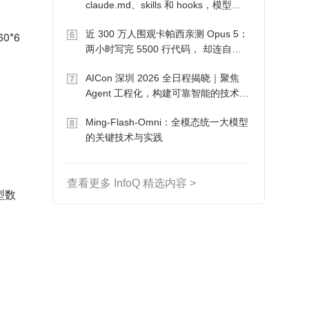
claude.md、skills 和 hooks，模型自
己会想办法
近 300 万人围观卡帕西亲测 Opus 5：
0*6
6
两小时写完 5500 行代码， 却连自己
写的游戏都玩不了
AICon 深圳 2026 全日程揭晓｜聚焦
7
Agent 工程化，构建可靠智能的技术路
径
Ming-Flash-Omni：全模态统一大模型
8
的关键技术与实践
查看更多 InfoQ 精选内容 >
型数