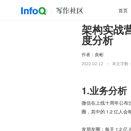
首页
架构实战营
移动开发
Java
开源
架构
O
度分析
前端
AI
大数据
团队管理
查看更多

作者：
炎彬
2022-02-12
本文字数：
1.业务分析
微信在上线十周年公布过一
圈，其中的 1.2 亿人
发朋友圈：每天 1.2 亿人更