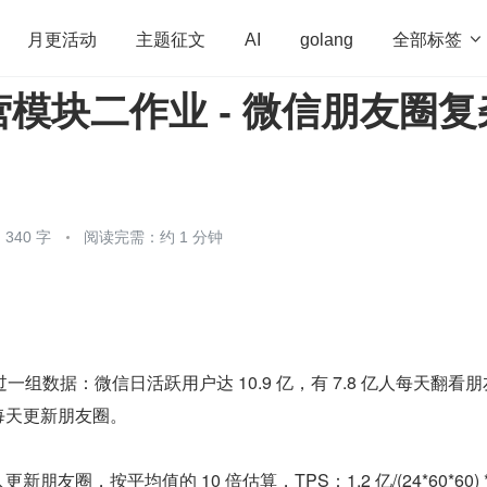
全部标签

月更活动
主题征文
AI
golang
模块二作业 - 微信朋友圈复
penHarmony
算法
学习方法
Web3.0
高
程序员
运维
深度思考
低代码
redis
340 字
阅读完需：约 1 分钟
组数据：微信日活跃用户达 10.9 亿，有 7.8 亿人每天翻看朋
会每天更新朋友圈。
新朋友圈，按平均值的 10 倍估算，TPS：1.2 亿/(24*60*60) *1