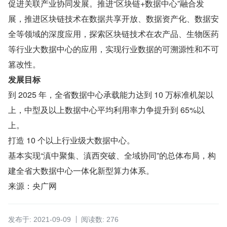
促进关联产业协同发展。推进“区块链+数据中心”融合发
展，推进区块链技术在数据共享开放、数据资产化、数据安
全等领域的深度应用，探索区块链技术在农产品、生物医药
等行业大数据中心的应用，实现行业数据的可溯源性和不可
篡改性。
发展目标
到 2025 年，全省数据中心承载能力达到 10 万标准机架以
上，中型及以上数据中心平均利用率力争提升到 65%以
上。
打造 10 个以上行业级大数据中心。
基本实现“滇中聚集、滇西突破、全域协同”的总体布局，构
建全省大数据中心一体化新型算力体系。
来源：央广网
发布于: 2021-09-09
阅读数: 276