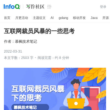

登录
首页
月更活动
主题征文
AI
golang
移动开发
Java
开源
互联网裁员风暴的一些思考
作者：
慕枫技术笔记
2022-03-31
本文字数：2503 字
阅读完需：约 8 分钟