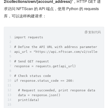
2/collections/own/{account_address}
”，HTTP GET 请
求访问 NFTScan 的 API 端点，使用 Python 的 requests 
库，可以这样构建请求：
复制代码
import requests
# Define the API URL with address parameter
api_url = "https://api.nftscan.com/v2/collection
# Send GET request
response = requests.get(api_url)
# Check status code  
if response.status_code == 200:
  # Request succeeded, print response data
  data = response.json()
  print(data)