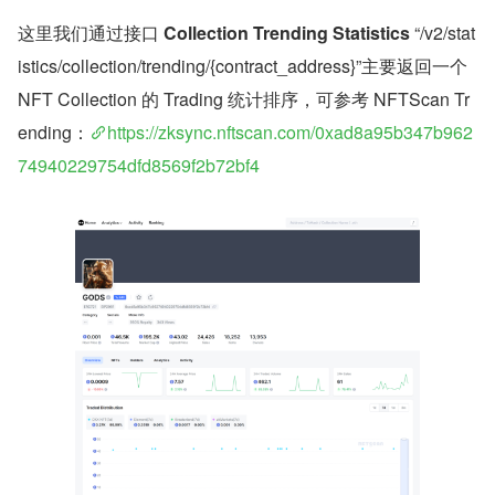
这里我们通过接口 
Collection Trending Statistics
 “/v2/stat
istics/collection/trending/{contract_address}”主要返回一个 
NFT Collection 的 Trading 统计排序，可参考 NFTScan Tr
ending：
https://zksync.nftscan.com/0xad8a95b347b962
74940229754dfd8569f2b72bf4