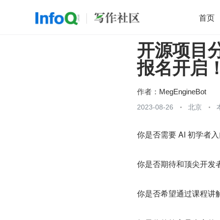
首页
开源项目
移动开发
Java
开源
架构
O
报名开启
前端
AI
大数据
团队管理
查看更多

作者：
MegEngineBot
2023-08-26
北京
你是否需要 AI 初学者
你是否期待和顶尖开发
你是否希望通过课程讲解