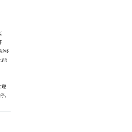
架，
开
，能够
化能
欢迎
停。