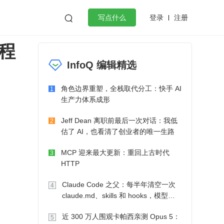
登录
注册

写点什么
程
效工作
数据库
Python
音视频
InfoQ 编辑精选
golang
微服务架构
flutter
角色边界重塑，全栈取代分工：快手 AI
1
生产力体系成形
Jeff Dean 离职前最后一次对话：我低
2
估了 AI，也看清了创业者的唯一生路
MCP 迎来最大更新：重回上古时代
3
HTTP
Claude Code 之父：每半年清空一次
4
claude.md、skills 和 hooks，模型自
己会想办法
近 300 万人围观卡帕西亲测 Opus 5：
5