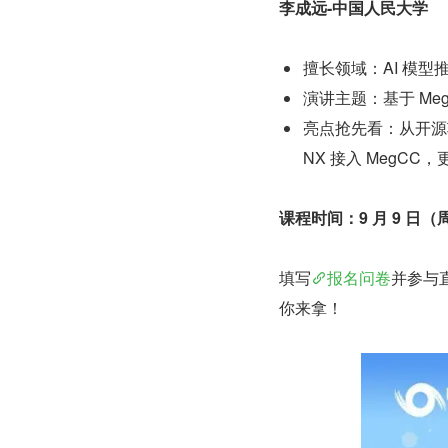
李成远-中国人民大学
擅长领域：AI 模型
演讲主题：基于 Me
亮点抢先看：从开源项
NX 接入 MegC
课程时间：9 月 9 日（周六
填写
报名问卷
并参与直
你来拿！