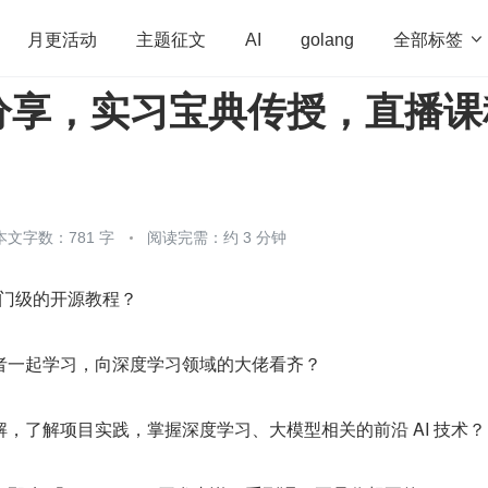
全部标签

月更活动
主题征文
AI
golang
分享，实习宝典传授，直播课
penHarmony
算法
学习方法
Web3.0
高
！
程序员
运维
深度思考
低代码
redis
本文字数：781 字
阅读完需：约 3 分钟
入门级的开源教程？
者一起学习，向深度学习领域的大佬看齐？
，了解项目实践，掌握深度学习、大模型相关的前沿 AI 技术？