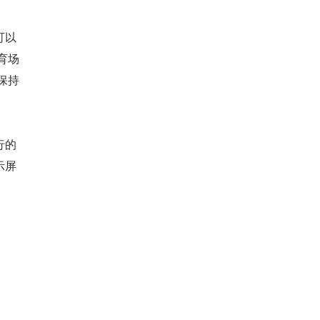
可以
育场
保持
。
行的
示屏