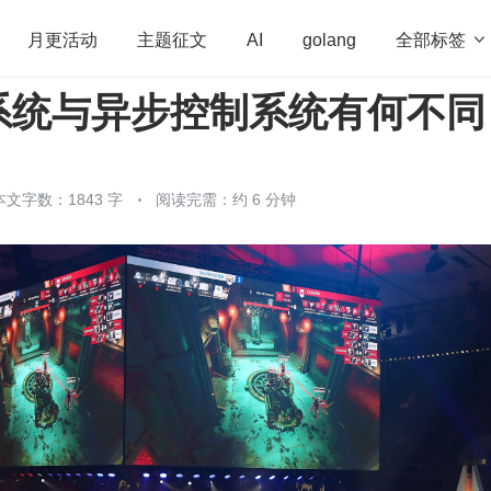
全部标签

月更活动
主题征文
AI
golang
系统与异步控制系统有何不同
penHarmony
算法
学习方法
Web3.0
高
程序员
运维
深度思考
低代码
redis
本文字数：1843 字
阅读完需：约 6 分钟