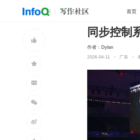
首页
同步控制
移动开发
Java
开源
架构
O

前端
AI
大数据
团队管理
作者：
Dylan
查看更多
2026-04-11
广东




