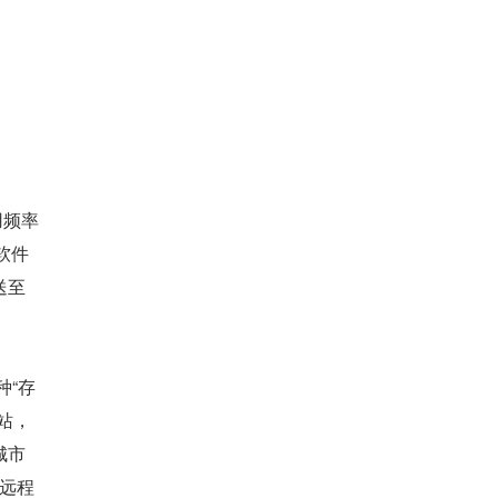
用频率
软件
送至
种“存
站，
城市
种远程