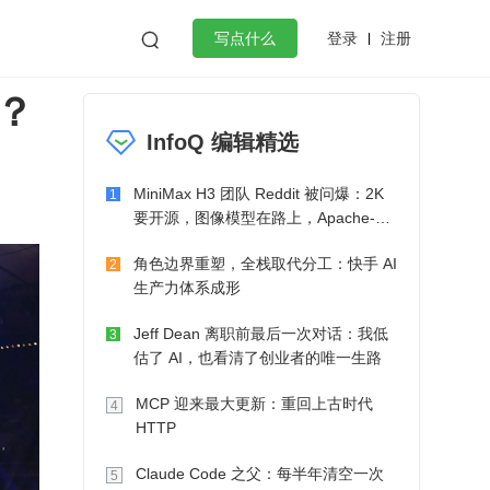
登录
注册

写点什么
？
效工作
数据库
Python
音视频
InfoQ 编辑精选
golang
微服务架构
flutter
MiniMax H3 团队 Reddit 被问爆：2K
1
要开源，图像模型在路上，Apache-2.0
也在考虑了
角色边界重塑，全栈取代分工：快手 AI
2
生产力体系成形
Jeff Dean 离职前最后一次对话：我低
3
估了 AI，也看清了创业者的唯一生路
MCP 迎来最大更新：重回上古时代
4
HTTP
Claude Code 之父：每半年清空一次
5