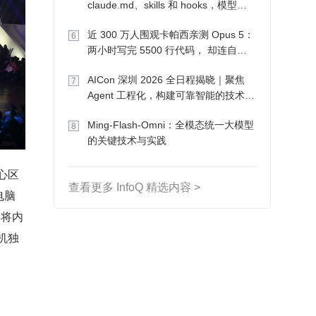
claude.md、skills 和 hooks，模型自
己会想办法
近 300 万人围观卡帕西亲测 Opus 5：
6
两小时写完 5500 行代码， 却连自己
写的游戏都玩不了
AICon 深圳 2026 全日程揭晓｜聚焦
7
Agent 工程化，构建可靠智能的技术路
径
Ming-Flash-Omni：全模态统一大模型
8
的关键技术与实践
核心区
查看更多 InfoQ 精选内容 >
电脑
是将内
机独