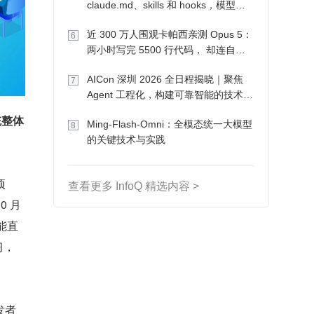
claude.md、skills 和 hooks，模型自
己会想办法
近 300 万人围观卡帕西亲测 Opus 5：
6
两小时写完 5500 行代码， 却连自己
写的游戏都玩不了
AICon 深圳 2026 全日程揭晓｜聚焦
7
Agent 工程化，构建可靠智能的技术路
径
统整体
Ming-Flash-Omni：全模态统一大模型
8
的关键技术与实践
项
查看更多 InfoQ 精选内容 >
 月 
能直
习，
发者