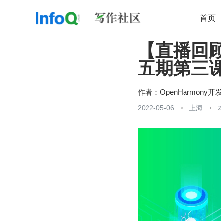
首页
【直播回顾】
移动开发
Java
开源
架构
O
五期第三
前端
AI
大数据
团队管理
查看更多

作者：
OpenHarmony开
2022-05-06
上海