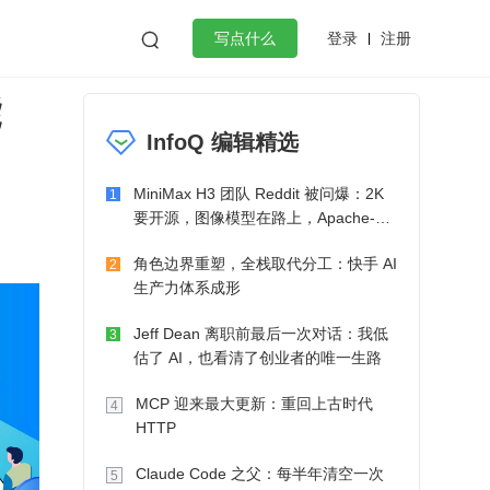
登录
注册

写点什么
能
效工作
数据库
Python
音视频
InfoQ 编辑精选
golang
微服务架构
flutter
MiniMax H3 团队 Reddit 被问爆：2K
1
要开源，图像模型在路上，Apache-2.0
也在考虑了
角色边界重塑，全栈取代分工：快手 AI
2
生产力体系成形
Jeff Dean 离职前最后一次对话：我低
3
估了 AI，也看清了创业者的唯一生路
MCP 迎来最大更新：重回上古时代
4
HTTP
Claude Code 之父：每半年清空一次
5