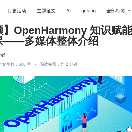
全部标签

月更活动
主题征文
AI
golang
OpenHarmony 知识赋
penHarmony
算法
学习方法
Web3.0
高
课——多媒体整体介绍
程序员
运维
深度思考
低代码
redis
发者
本文字数：698 字
阅读完需：约 2 分钟