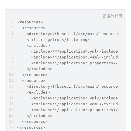
复制代码
<resources>
  <resource>
    <directory>${basedir}/src/main/resources</di
    <filtering>true</filtering>
    <includes>
      <include>**/application*.yml</include>
      <include>**/application*.yaml</include>
      <include>**/application*.properties</inclu
    </includes>
  </resource>
  <resource>
    <directory>${basedir}/src/main/resources</di
    <excludes>
      <exclude>**/application*.yml</exclude>
      <exclude>**/application*.yaml</exclude>
      <exclude>**/application*.properties</exclu
    </excludes>
  </resource>
</resources>