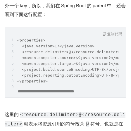
外一个 key，所以，我们在 Spring Boot 的 parent 中，还会
看到下面这行配置：
复制代码
<properties>
  <java.version>17</java.version>
  <resource.delimiter>@</resource.delimiter>
  <maven.compiler.source>${java.version}</maven.
  <maven.compiler.target>${java.version}</maven.
  <project.build.sourceEncoding>UTF-8</project.b
  <project.reporting.outputEncoding>UTF-8</proje
</properties>
这里的 
<resource.delimiter>@</resource.deli
 就表示将资源引用的符号改为 
 符号。也就是在 
miter>
@