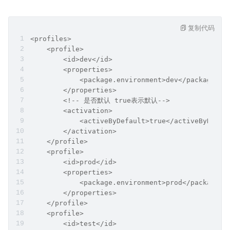
复制代码
<profiles>
    <profile>
        <id>dev</id>
        <properties>
            <package.environment>dev</package.en
        </properties>
        <!-- 是否默认 true表示默认-->
        <activation>
            <activeByDefault>true</activeByDefau
        </activation>
    </profile>
    <profile>
        <id>prod</id>
        <properties>
            <package.environment>prod</package.e
        </properties>
    </profile>
    <profile>
        <id>test</id>