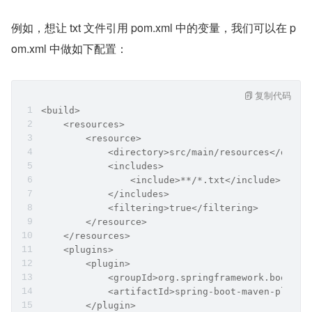
例如，想让 txt 文件引用 pom.xml 中的变量，我们可以在 p
om.xml 中做如下配置：
复制代码
<build>
    <resources>
        <resource>
            <directory>src/main/resources</direc
            <includes>
                <include>**/*.txt</include>
            </includes>
            <filtering>true</filtering>
        </resource>
    </resources>
    <plugins>
        <plugin>
            <groupId>org.springframework.boot</g
            <artifactId>spring-boot-maven-plugin
        </plugin>