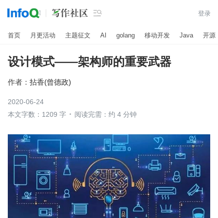

登录
首页
月更活动
主题征文
AI
golang
移动开发
Java
开源
设计模式——架构师的重要武器
作者：
拈香(曾德政)
2020-06-24
本文字数：1209 字
阅读完需：约 4 分钟