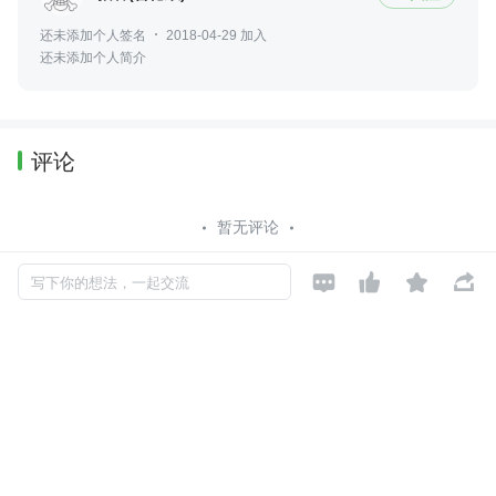
还未添加个人签名
2018-04-29 加入
还未添加个人简介
评论
暂无评论




写下你的想法，一起交流
Copyright © 2026, Geekbang Technology Ltd. All rights reserved. 极客邦控
股（北京）有限公司
京 ICP 备 16027448 号 - 5
产品资质
京公网安备 11010502039052号