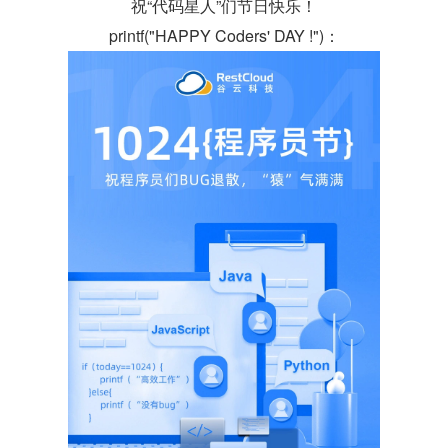
祝“代码星人”们节日快乐！
printf("HAPPY Coders' DAY !")：