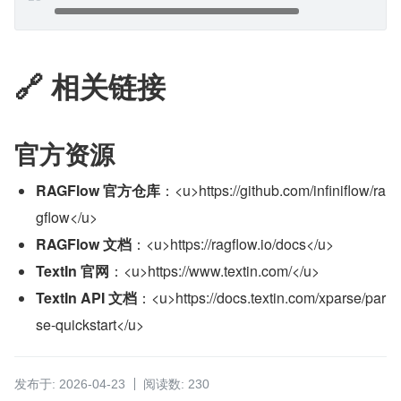
🔗 相关链接
官方资源
RAGFlow 官方仓库
​：<u>https://github.com/infiniflow/ra
gflow</u>
RAGFlow 文档
​：<u>https://ragflow.io/docs</u>
TextIn 官网
​：<u>https://www.textin.com/</u>
TextIn API 文档
​：<u>https://docs.textin.com/xparse/par
se-quickstart</u>
发布于: 2026-04-23
阅读数: 230