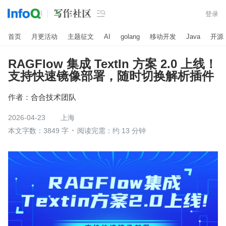

登录
首页
月更活动
主题征文
AI
golang
移动开发
Java
开源
RAGFlow 集成 TextIn 方案 2.0 上线！
支持快速镜像部署，随时切换解析插件
作者：
合合技术团队
2026-04-23
上海
本文字数：3849 字
阅读完需：约 13 分钟