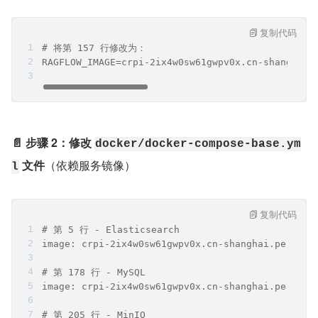
复制代码
# 将第 157 行修改为：
RAGFLOW_IMAGE=crpi-2ix4w0sw61gwpv0x.cn-shanghai.
📄 步骤 2：修改 ​
docker/docker-compose-base.ym
​ 文件
​（依赖服务镜像）
l
复制代码
# 第 5 行 - Elasticsearch
image: crpi-2ix4w0sw61gwpv0x.cn-shanghai.persona
# 第 178 行 - MySQL
image: crpi-2ix4w0sw61gwpv0x.cn-shanghai.persona
# 第 205 行 - MinIO