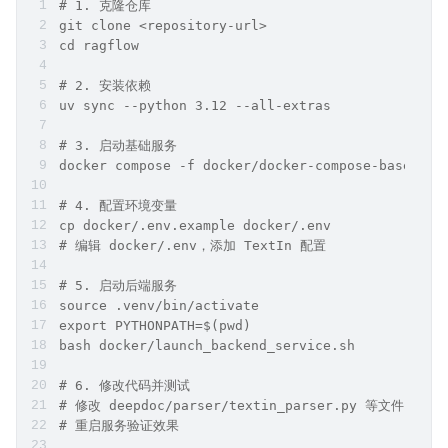
# 1. 克隆仓库
git clone <repository-url>
cd ragflow
# 2. 安装依赖
uv sync --python 3.12 --all-extras
# 3. 启动基础服务
docker compose -f docker/docker-compose-base.yml
# 4. 配置环境变量
cp docker/.env.example docker/.env
# 编辑 docker/.env，添加 TextIn 配置
# 5. 启动后端服务
source .venv/bin/activate
export PYTHONPATH=$(pwd)
bash docker/launch_backend_service.sh
# 6. 修改代码并测试
# 修改 deepdoc/parser/textin_parser.py 等文件
# 重启服务验证效果