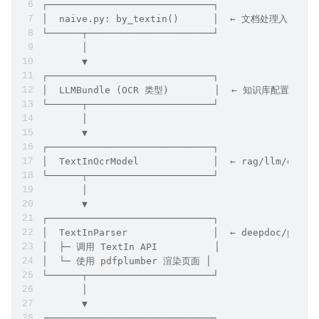
┌─────────────────────────────┐
│  naive.py: by_textin()      │  ← 文档处理入口
└──────┬──────────────────────┘
       │
       ▼
┌─────────────────────────────┐
│  LLMBundle (OCR 类型)        │  ← 知识库配置的 Te
└──────┬──────────────────────┘
       │
       ▼
┌─────────────────────────────┐
│  TextInOcrModel             │  ← rag/llm/ocr_m
└──────┬──────────────────────┘
       │
       ▼
┌─────────────────────────────┐
│  TextInParser               │  ← deepdoc/parse
│  ├─ 调用 TextIn API          │
│  └─ 使用 pdfplumber 渲染页面 │
└──────┬──────────────────────┘
       │
       ▼
┌─────────────────────────────┐